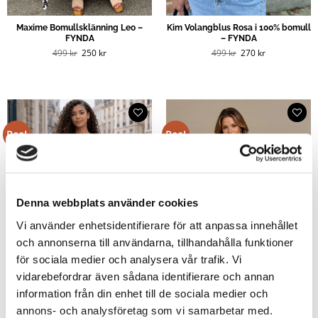
Maxime Bomullsklänning Leo –
Kim Volangblus Rosa i 100% bomull
FYNDA
– FYNDA
Det
Det
Det
Det
499
kr
250
kr
499
kr
270
kr
ursprungliga
nuvarande
ursprungliga
nuvarande
priset
priset
priset
priset
var:
är:
var:
är:
499 kr.
250 kr.
499 kr.
270 kr.
Rea!
Rea!
Denna webbplats använder cookies
SLUT I LAGER
Vi använder enhetsidentifierare för att anpassa innehållet
och annonserna till användarna, tillhandahålla funktioner
för sociala medier och analysera vår trafik. Vi
vidarebefordrar även sådana identifierare och annan
information från din enhet till de sociala medier och
annons- och analysföretag som vi samarbetar med.