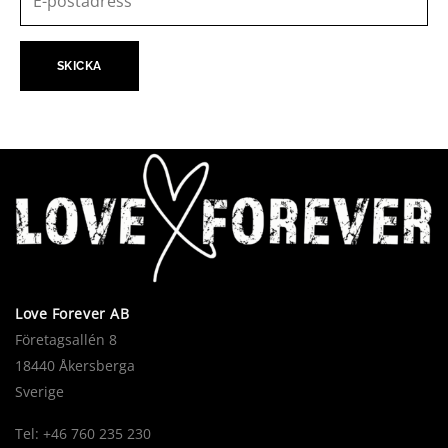
Love Forever AB
Företagsallén 8
18440 Åkersberga
Sverige
Tel: +46 760 235 230