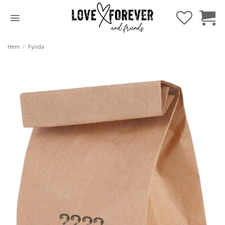
Hoppa
till
innehåll
Hem
/
Fynda