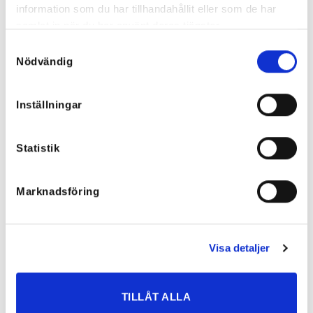
799
kr
699
kr
information som du har tillhandahållit eller som de har
349,50
kr
samlat in när du har använt deras tjänster.
Samtyckesval
Nödvändig
Rea!
Inställningar
Statistik
Marknadsföring
Visa detaljer
Monique Utsvängda Jeans Svarta
Sydney Utsvängda Streatcheans
TILLÅT ALLA
699
kr
699
kr