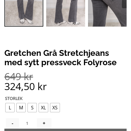
Gretchen Grå Stretchjeans
med sytt pressveck Folyrose
649
kr
324,50
kr
STORLEK
L
M
S
XL
XS
GRETCHEN GRÅ STRETCHJEANS MED SYTT PRESSVECK FOLYRO