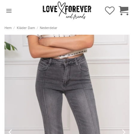
Hoppa
till
innehåll
Hem
/
Kläder Dam
/
Nederdelar