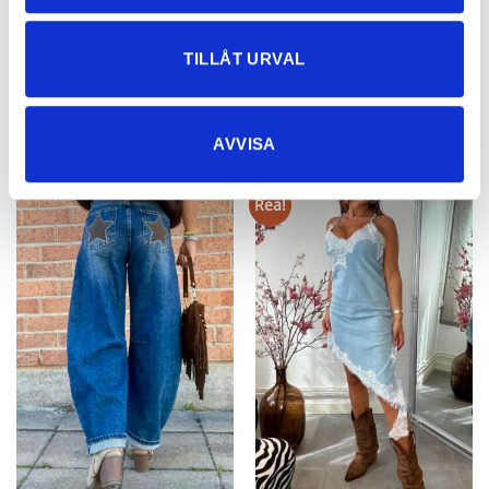
489,30
kr
TILLÅT URVAL
NYHETER
AVVISA
Rea!