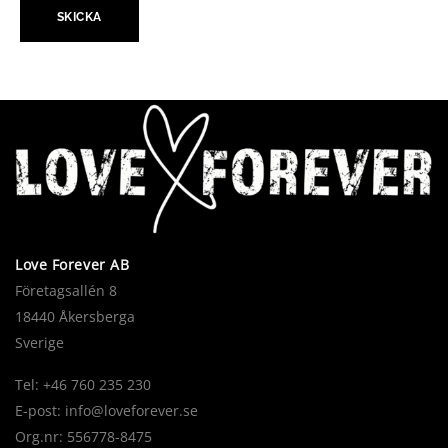
Love Forever AB
Företagsallén 8
18440 Åkersberga
Sverige
Tel: +46 760 235 230
E-post:
info@loveforever.se
Org.nr: 556778-8475