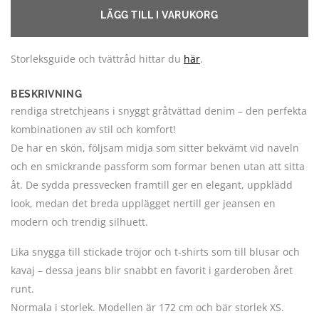
LÄGG TILL I VARUKORG
Storleksguide och tvättråd hittar du
här
.
BESKRIVNING
rendiga stretchjeans i snyggt gråtvättad denim – den perfekta
kombinationen av stil och komfort!
De har en skön, följsam midja som sitter bekvämt vid naveln
och en smickrande passform som formar benen utan att sitta
åt. De sydda pressvecken framtill ger en elegant, uppklädd
look, medan det breda upplägget nertill ger jeansen en
modern och trendig silhuett.
Lika snygga till stickade tröjor och t-shirts som till blusar och
kavaj – dessa jeans blir snabbt en favorit i garderoben året
runt.
Normala i storlek. Modellen är 172 cm och bär storlek XS.