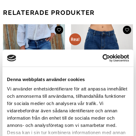
RELATERADE PRODUKTER
Rea!
Denna webbplats använder cookies
Vi använder enhetsidentifierare för att anpassa innehållet
och annonserna till användarna, tillhandahålla funktioner
för sociala medier och analysera vår trafik. Vi
vidarebefordrar även sådana identifierare och annan
information från din enhet till de sociala medier och
annons- och analysföretag som vi samarbetar med.
Melodie Jeans – utsvängda jeans
Claire Stretchiga Barrell Jeans
med stretch
Mörka, XS-XXL
Dessa kan i sin tur kombinera informationen med annan