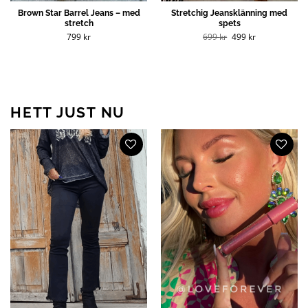
Brown Star Barrel Jeans – med
Stretchig Jeansklänning med
stretch
spets
Det
Det
799
kr
699
kr
499
kr
ursprungliga
nuvarande
priset
priset
var:
är:
699 kr.
499 kr.
HETT JUST NU