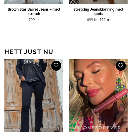
Brown Star Barrel Jeans – med
Stretchig Jeansklänning med
stretch
spets
Det
Det
799
kr
699
kr
499
kr
ursprungliga
nuvarande
priset
priset
var:
är:
699 kr.
499 kr.
HETT JUST NU