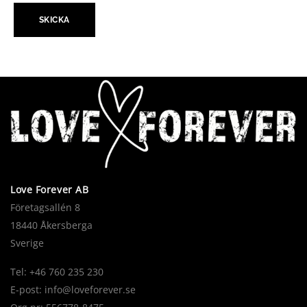
Love Forever AB
Företagsallén 8
18440 Åkersberga
Sverige
Tel: +46 760 235 230
E-post:
info@loveforever.se