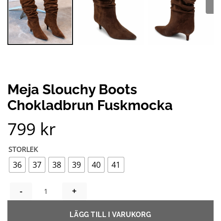
Meja Slouchy Boots
Chokladbrun Fuskmocka
799
kr
STORLEK
36
37
38
39
40
41
MEJA SLOUCHY BOOTS CHOKLADBRUN FUSKMOCKA MÄNGD
LÄGG TILL I VARUKORG