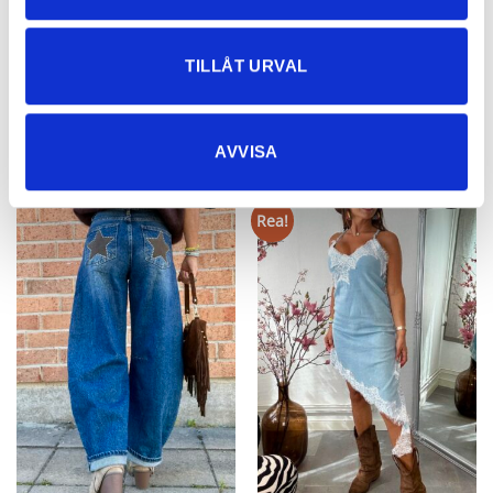
499
kr
499
kr
TILLÅT URVAL
NYHETER
AVVISA
Rea!