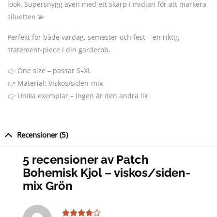
look. Supersnygg även med ett skärp i midjan för att markera
siluetten 💫
Perfekt för både vardag, semester och fest – en riktig
statement-piece i din garderob.
👉 One size – passar S–XL
👉 Material: Viskos/siden-mix
👉 Unika exemplar – ingen är den andra lik
Recensioner (5)
5 recensioner av
Patch
Bohemisk Kjol – viskos/siden-
mix Grön