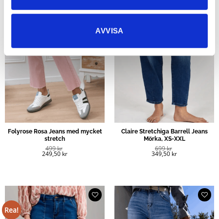
AVVISA
Folyrose Rosa Jeans med mycket
Claire Stretchiga Barrell Jeans
stretch
Mörka, XS-XXL
499
kr
699
kr
249,50
kr
349,50
kr
Rea!