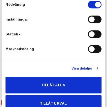
Nödvändig
För att rösta på en recension så
behöver du vara inloggad
Inställningar
Statistik
Endast inloggade kunder som har köpt
denna produkt får lämna en recension.
Marknadsföring
Visa detaljer
RELATERADE PRODUKTER
TILLÅT ALLA
Rea!
Rea!
TILLÅT URVAL