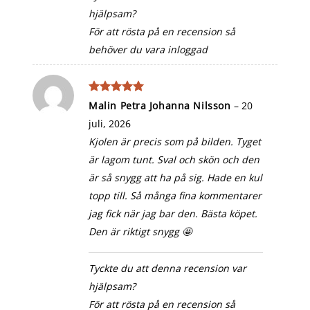
hjälpsam?
För att rösta på en recension så
behöver du vara inloggad
Betygsatt
5
Malin Petra Johanna Nilsson
–
20
av 5
juli, 2026
Kjolen är precis som på bilden. Tyget
är lagom tunt. Sval och skön och den
är så snygg att ha på sig. Hade en kul
topp till. Så många fina kommentarer
jag fick när jag bar den. Bästa köpet.
Den är riktigt snygg 🤩
Tyckte du att denna recension var
hjälpsam?
För att rösta på en recension så