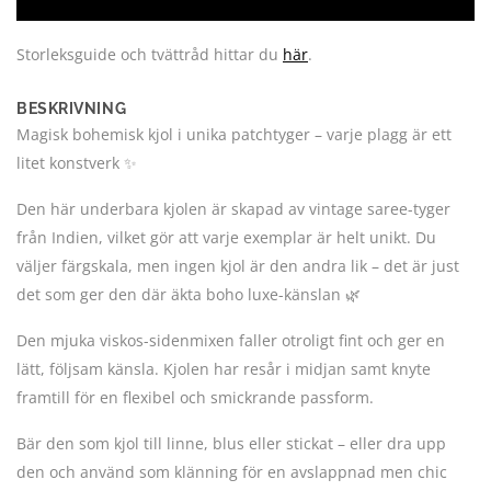
Storleksguide och tvättråd hittar du
här
.
BESKRIVNING
Magisk bohemisk kjol i unika patchtyger – varje plagg är ett
litet konstverk ✨
Den här underbara kjolen är skapad av vintage saree-tyger
från Indien, vilket gör att varje exemplar är helt unikt. Du
väljer färgskala, men ingen kjol är den andra lik – det är just
det som ger den där äkta boho luxe-känslan 🌿
Den mjuka viskos-sidenmixen faller otroligt fint och ger en
lätt, följsam känsla. Kjolen har resår i midjan samt knyte
framtill för en flexibel och smickrande passform.
Bär den som kjol till linne, blus eller stickat – eller dra upp
den och använd som klänning för en avslappnad men chic