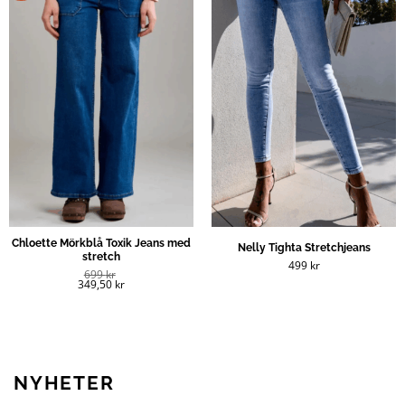
Chloette Mörkblå Toxik Jeans med
Nelly Tighta Stretchjeans
stretch
499
kr
699
kr
349,50
kr
NYHETER