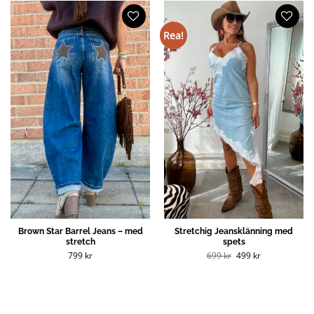
Rea!
Brown Star Barrel Jeans – med
Stretchig Jeansklänning med
stretch
spets
Det
Det
799
kr
699
kr
499
kr
ursprungliga
nuvarande
priset
priset
var:
är:
699 kr.
499 kr.