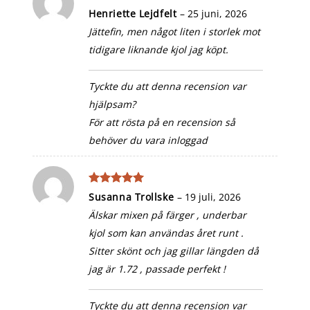
Betygsatt
Henriette Lejdfelt
–
25 juni, 2026
4
av 5
Jättefin, men något liten i storlek mot
tidigare liknande kjol jag köpt.
Tyckte du att denna recension var
hjälpsam?
För att rösta på en recension så
behöver du vara inloggad
Betygsatt
5
Susanna Trollske
–
19 juli, 2026
av 5
Älskar mixen på färger , underbar
kjol som kan användas året runt .
Sitter skönt och jag gillar längden då
jag är 1.72 , passade perfekt !
Tyckte du att denna recension var