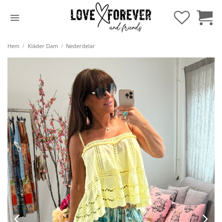
Hoppa
till
innehåll
Hem
/
Kläder Dam
/
Nederdelar