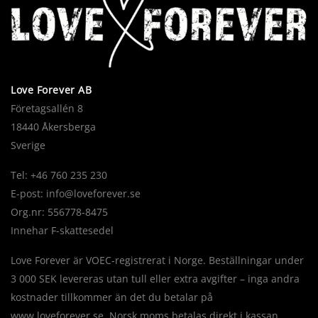
Love Forever AB
Företagsallén 8
18440 Åkersberga
Sverige
Tel: +46 760 235 230
E-post:
info@loveforever.se
Org.nr: 556778-8475
Innehar F-skattesedel
Love Forever är VOEC-registrerat i Norge. Beställningar under
3 000 SEK levereras utan tull eller extra avgifter – inga andra
kostnader tillkommer än det du betalar på
www.loveforever.se. Norsk moms betalas direkt i kassan.