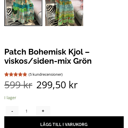
Patch Bohemisk Kjol –
viskos/siden-mix Grön
(
5
kundrecensioner)
599
kr
299,50
kr
Betygsatt
5
4.8
av 5
baserat på
kundrecensioner
I lager
PATCH BOHEMISK KJOL - VISKOS/SIDEN-MIX GRÖN MÄNGD
LÄGG TILL I VARUKORG