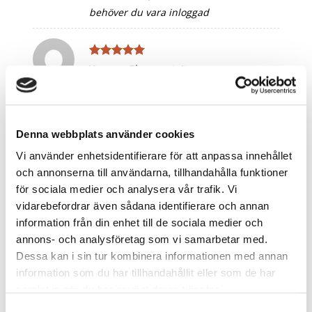
behöver du vara inloggad
Betygsatt
5
Yvonne Elm
–
31 juli, 2026
av 5
Ljuvliga färger och så skön kvalité
Tyckte du att denna recension var
Denna webbplats använder cookies
hjälpsam?
Vi använder enhetsidentifierare för att anpassa innehållet
För att rösta på en recension så
och annonserna till användarna, tillhandahålla funktioner
behöver du vara inloggad
för sociala medier och analysera vår trafik. Vi
vidarebefordrar även sådana identifierare och annan
information från din enhet till de sociala medier och
Betygsatt
5
Elin Jørgensen
–
2 augusti, 2026
annons- och analysföretag som vi samarbetar med.
av 5
Så smuk og skøn
Dessa kan i sin tur kombinera informationen med annan
information som du har tillhandahållit eller som de har
Tyckte du att denna recension var
samlat in när du har använt deras tjänster.
hjälpsam?
Samtyckesval