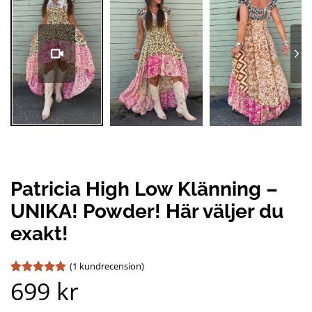
Pause
Unmute
Patricia High Low Klänning –
UNIKA! Powder! Här väljer du
exakt!
(
1
kundrecension)
699
kr
Betygsatt
1
5
av 5
baserat på