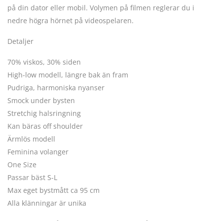
på din dator eller mobil. Volymen på filmen reglerar du i
nedre högra hörnet på videospelaren.
Detaljer
70% viskos, 30% siden
High-low modell, längre bak än fram
Pudriga, harmoniska nyanser
Smock under bysten
Stretchig halsringning
Kan bäras off shoulder
Ärmlös modell
Feminina volanger
One Size
Passar bäst S-L
Max eget bystmått ca 95 cm
Alla klänningar är unika