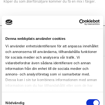
Köper du som återförsäljare kommer du få en mix i färger.
Ytterligare information
1, 10, 11, 12, 13, 2, 3, 4, 5, 6, 7, 8, 9
FÄRG
Denna webbplats använder cookies
Vi använder enhetsidentifierare för att anpassa innehållet
Recensioner (1)
och annonserna till användarna, tillhandahålla funktioner
för sociala medier och analysera vår trafik. Vi
vidarebefordrar även sådana identifierare och annan
information från din enhet till de sociala medier och
RELATERADE PRODUKTER
annons- och analysföretag som vi samarbetar med.
Dessa kan i sin tur kombinera informationen med annan
information som du har tillhandahållit eller som de har
Rea!
samlat in när du har använt deras tjänster.
Samtyckesval
Nödvändig