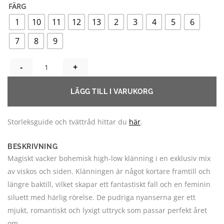
kundrecension
FÄRG
1
10
11
12
13
2
3
4
5
6
7
8
9
PATRICIA HIGH LOW KLÄNNING - UNIKA! POWDER! HÄR VÄLJE
LÄGG TILL I VARUKORG
Storleksguide och tvättråd hittar du
här
.
BESKRIVNING
Magiskt vacker bohemisk high-low klänning i en exklusiv mix
av viskos och siden. Klänningen är något kortare framtill och
längre baktill, vilket skapar ett fantastiskt fall och en feminin
siluett med härlig rörelse. De pudriga nyanserna ger ett
mjukt, romantiskt och lyxigt uttryck som passar perfekt året
om.