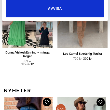
AVVISA
Donna Viskosklänning – många
Leo Camel Stretchig Tunika
färger
Det
Det
799
kr
300
kr
ursprungliga
nuvarande
599
kr
priset
priset
419,30
kr
var:
är:
799 kr.
300 kr.
NYHETER
Rea!