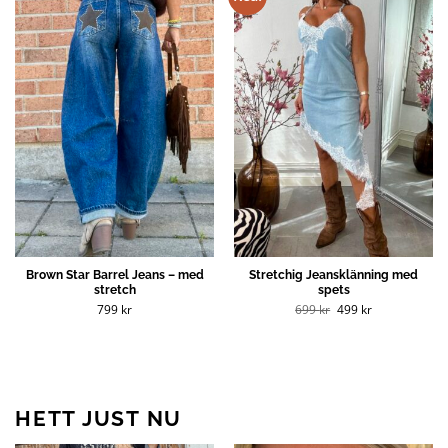
Brown Star Barrel Jeans – med
Stretchig Jeansklänning med
stretch
spets
Det
Det
799
kr
699
kr
499
kr
ursprungliga
nuvarande
priset
priset
var:
är:
699 kr.
499 kr.
HETT JUST NU