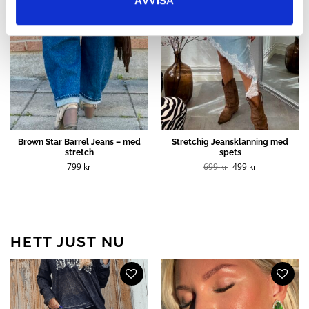
AVVISA
Brown Star Barrel Jeans – med
Stretchig Jeansklänning med
stretch
spets
Det
Det
799
kr
699
kr
499
kr
ursprungliga
nuvarande
priset
priset
var:
är:
699 kr.
499 kr.
HETT JUST NU