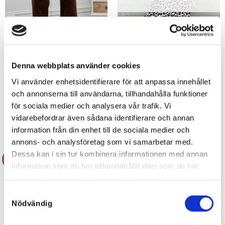
Denna webbplats använder cookies
Vi använder enhetsidentifierare för att anpassa innehållet
Lisa Stretchjeans Chokladbruna
Maxime Bomullsklänning Leo –
Folyrose
FYNDA
och annonserna till användarna, tillhandahålla funktioner
Det
Det
Det
Det
599
kr
300
kr
499
kr
250
kr
för sociala medier och analysera vår trafik. Vi
ursprungliga
nuvarande
ursprungliga
nuvarande
priset
priset
priset
priset
var:
är:
var:
är:
vidarebefordrar även sådana identifierare och annan
599 kr.
300 kr.
499 kr.
250 kr.
information från din enhet till de sociala medier och
annons- och analysföretag som vi samarbetar med.
Dessa kan i sin tur kombinera informationen med annan
Rea!
Rea!
information som du har tillhandahållit eller som de har
samlat in när du har använt deras tjänster.
Samtyckesval
Nödvändig