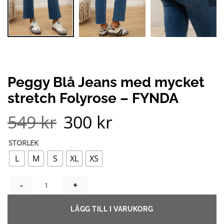
Peggy Blå Jeans med mycket
stretch Folyrose – FYNDA
549
kr
300
kr
Det
Det
ursprungliga
nuvarande
priset
priset
var:
är:
STORLEK
549 kr.
300 kr.
L
M
S
XL
XS
PEGGY BLÅ JEANS MED MYCKET STRETCH FOLYROSE - FYNDA
LÄGG TILL I VARUKORG