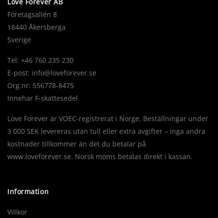
Love Forever AB
Företagsallén 8
18440 Åkersberga
Sverige
Tel: +46 760 235 230
E-post:
info@loveforever.se
Org.nr: 556778-8475
Innehar F-skattesedel
Love Forever är VOEC-registrerat i Norge. Beställningar under
3 000 SEK levereras utan tull eller extra avgifter – inga andra
kostnader tillkommer än det du betalar på
www.loveforever.se. Norsk moms betalas direkt i kassan.
Information
Villkor