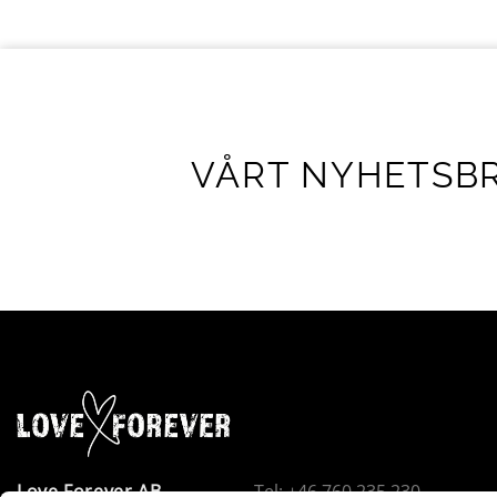
VÅRT NYHETSB
Love Forever AB
Tel: +46 760 235 230