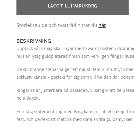
LÄGG TILL I VARUKORG
Storleksguide och tvättråd hittar du
här
.
BESKRIVNING
Upptäck våra magiska ringar med Swarovskisten i drömmiga
nu i en lyxig guldpläterad finish som verkligen fångar ljuse
De skimrande stenarna ger ett mjukt, feminint uttryck med
exklusiv känsla – perfekt för dig som vill ha den där bohem
Ringarna är justerbara på baksidan, vilket gör att de passa
hela dagen.
En riktig statementring med lyxig känsla – till ett riktigt bra
fest, och perfekt att matcha med dina andra guldsmycken 