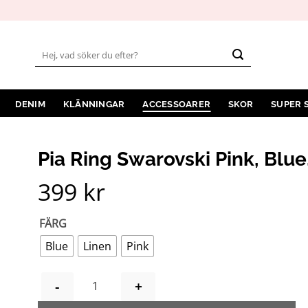
Sök
efter:
DENIM
KLÄNNINGAR
ACCESSOARER
SKOR
SUPER 
Pia Ring Swarovski Pink, Blue
399
kr
FÄRG
Blue
Linen
Pink
PIA RING SWAROVSKI PINK, BLUE, LINEN MÄ