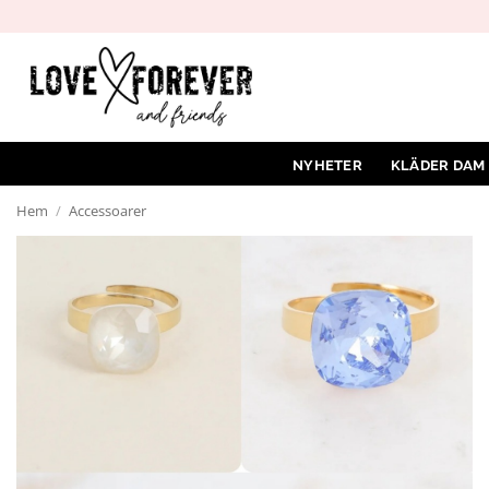
Hoppa
till
innehåll
NYHETER
KLÄDER DAM
Hem
/
Accessoarer