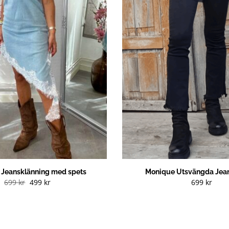
g Jeansklänning med spets
Monique Utsvängda Jean
Det
Det
699
kr
499
kr
699
kr
ursprungliga
nuvarande
priset
priset
var:
är:
699 kr.
499 kr.