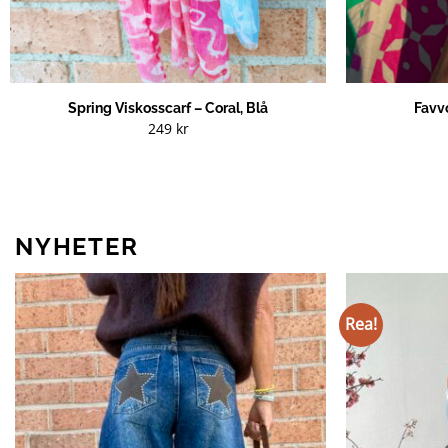
Spring Viskosscarf – Coral, Blå
Favv
249
kr
NYHETER
Rea!