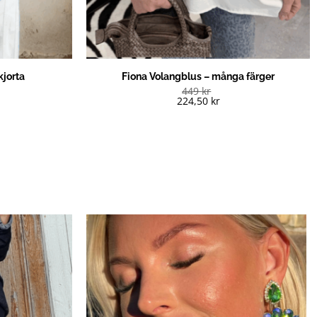
kjorta
Fiona Volangblus – många färger
449
kr
224,50
kr