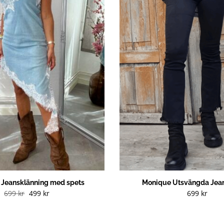
g Jeansklänning med spets
Monique Utsvängda Jean
Det
Det
699
kr
499
kr
699
kr
ursprungliga
nuvarande
priset
priset
var:
är:
699 kr.
499 kr.