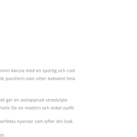
minin känsla med en sportig och cool
nde passform som sitter bekvämt hela
tet ger en avslappnad streetstyle-
 shorts för en modern och enkel outfit.
 perfekta nyanser som lyfter din look.
cm.