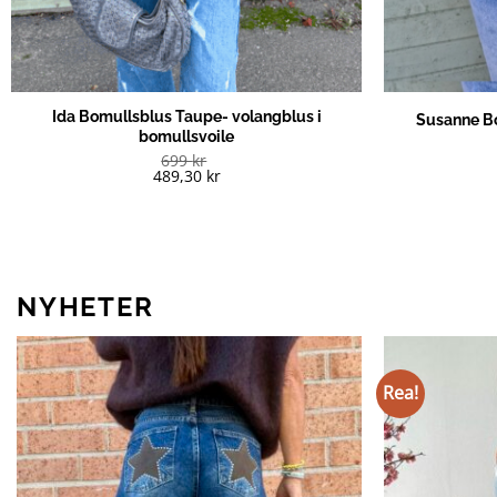
Ida Bomullsblus Taupe- volangblus i
Susanne B
bomullsvoile
699
kr
489,30
kr
NYHETER
Rea!