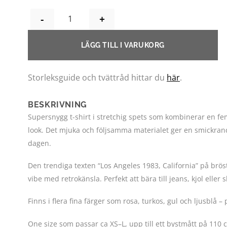
SPORTY SPETSTOPP - RÖD OCH VIT MÄNGD
LÄGG TILL I VARUKORG
Storleksguide och tvättråd hittar du
här
.
BESKRIVNING
Supersnygg t-shirt i stretchig spets som kombinerar en fe
look. Det mjuka och följsamma materialet ger en smickra
dagen.
Den trendiga texten “Los Angeles 1983, California” på brös
vibe med retrokänsla. Perfekt att bära till jeans, kjol eller
Finns i flera fina färger som rosa, turkos, gul och ljusblå –
One size som passar ca XS–L, upp till ett bystmått på 110 