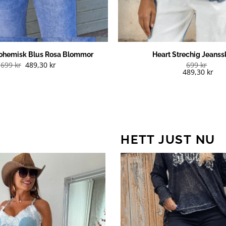
ohemisk Blus Rosa Blommor
Heart Strechig Jeanss
699
kr
489,30
kr
699
kr
489,30
kr
HETT JUST NU