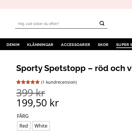
Sök
efter:
DENIM
KLÄNNINGAR
ACCESSOARER
SKOR
SUPER 
Sporty Spetstopp – röd och v
(
1
kundrecension)
399
kr
Betygsatt
1
5
av 5
199,50
kr
baserat på
kundrecension
FÄRG
Red
White