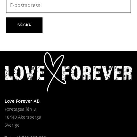
Love Forever AB
Företagsallén 8
18440 Åkersberga
Sverige