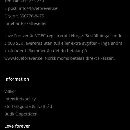
Tel: +46 760 235 230
E-post:
info@loveforever.se
Org.nr: 556778-8475
Innehar F-skattesedel
Love Forever är VOEC-registrerat i Norge. Beställningar under
3 000 SEK levereras utan tull eller extra avgifter – inga andra
kostnader tillkommer än det du betalar på
www.loveforever.se. Norsk moms betalas direkt i kassan.
Information
Villkor
Integritetspolicy
Storleksguide & Tvättråd
Butik Öppettider
Love forever