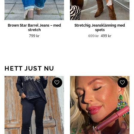
Brown Star Barrel Jeans – med
Stretchig Jeansklänning med
stretch
spets
Det
Det
799
kr
699
kr
499
kr
ursprungliga
nuvarande
priset
priset
var:
är:
699 kr.
499 kr.
HETT JUST NU