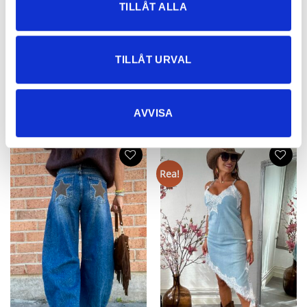
TILLÅT ALLA
Miss T Jeansklänning – Rosa, Sand
Joy Stretch Klänning Blå
799
kr
499
kr
TILLÅT URVAL
AVVISA
NYHETER
Rea!