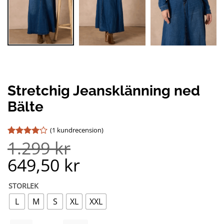
Stretchig Jeansklänning ned
Bälte
(
1
kundrecension)
1.299
kr
Betygsatt
1
4
av 5
649,50
kr
baserat
på
kundrecension
STORLEK
L
M
S
XL
XXL