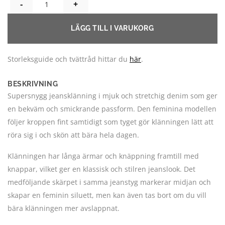
STRETCHIG JEANSKLÄNNING NED BÄLTE MÄNGD
LÄGG TILL I VARUKORG
Storleksguide och tvättråd hittar du
här
.
BESKRIVNING
Supersnygg jeansklänning i mjuk och stretchig denim som ger
en bekväm och smickrande passform. Den feminina modellen
följer kroppen fint samtidigt som tyget gör klänningen lätt att
röra sig i och skön att bära hela dagen.
Klänningen har långa ärmar och knäppning framtill med
knappar, vilket ger en klassisk och stilren jeanslook. Det
medföljande skärpet i samma jeanstyg markerar midjan och
skapar en feminin siluett, men kan även tas bort om du vill
bära klänningen mer avslappnat.