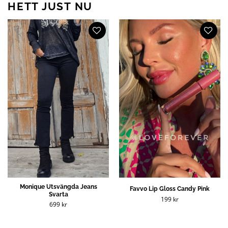
HETT JUST NU
Monique Utsvängda Jeans
Favvo Lip Gloss Candy Pink
Svarta
199
kr
699
kr