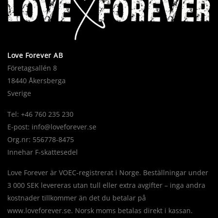
Love Forever AB
Företagsallén 8
18440 Åkersberga
Sverige
Tel: +46 760 235 230
E-post:
info@loveforever.se
Org.nr: 556778-8475
Innehar F-skattesedel
Love Forever är VOEC-registrerat i Norge. Beställningar under
3 000 SEK levereras utan tull eller extra avgifter – inga andra
kostnader tillkommer än det du betalar på
www.loveforever.se. Norsk moms betalas direkt i kassan.