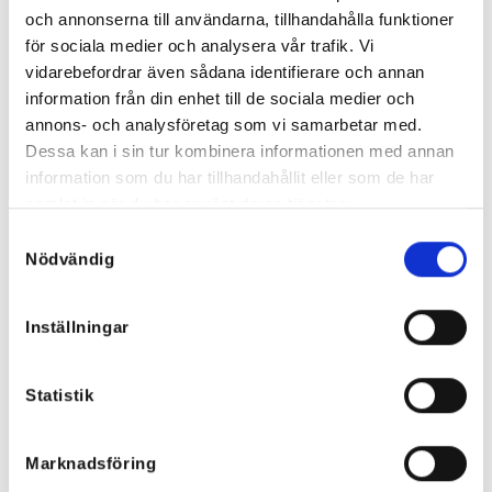
och annonserna till användarna, tillhandahålla funktioner
för sociala medier och analysera vår trafik. Vi
vidarebefordrar även sådana identifierare och annan
information från din enhet till de sociala medier och
annons- och analysföretag som vi samarbetar med.
Dessa kan i sin tur kombinera informationen med annan
information som du har tillhandahållit eller som de har
samlat in när du har använt deras tjänster.
Samtyckesval
Nödvändig
Heart Strechig Jeansskjorta
Blå Leo Jeans med stretch
699
kr
699
kr
Inställningar
489,30
kr
349,50
kr
Statistik
NYHETER
Marknadsföring