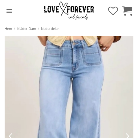
Hoppa
till
innehåll
Hem
/
Kläder Dam
/
Nederdelar