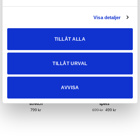
Rea!
Visa detaljer
TILLÅT ALLA
TILLÅT URVAL
AVVISA
Brown Star Barrel Jeans – med
Stretchig Jeansklänning med
stretch
spets
Det
Det
799
kr
699
kr
499
kr
ursprungliga
nuvarande
priset
priset
var:
är:
699 kr.
499 kr.