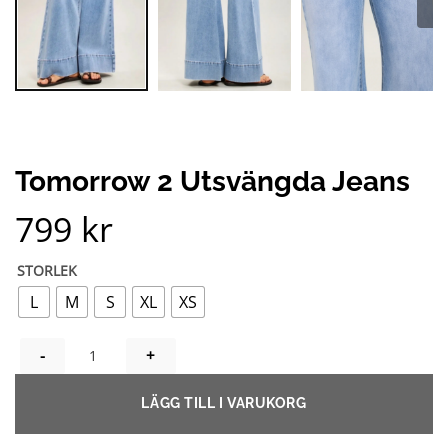
Tomorrow 2 Utsvängda Jeans
799
kr
STORLEK
L
M
S
XL
XS
TOMORROW 2 UTSVÄNGDA JEANS MÄNGD
LÄGG TILL I VARUKORG