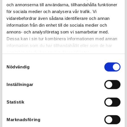
699
kr
och annonserna till användarna, tillhandahålla funktioner
för sociala medier och analysera vår trafik. Vi
vidarebefordrar även sådana identifierare och annan
information från din enhet till de sociala medier och
annons- och analysföretag som vi samarbetar med.
Dessa kan i sin tur kombinera informationen med annan
information som du har tillhandahållit eller som de har
samlat in när du har använt deras tjänster.
Samtyckesval
Nödvändig
Inställningar
Statistik
Camille Viskosklänning – flera
Sara Spetstopp Vit
färger
399
kr
549
kr
Marknadsföring