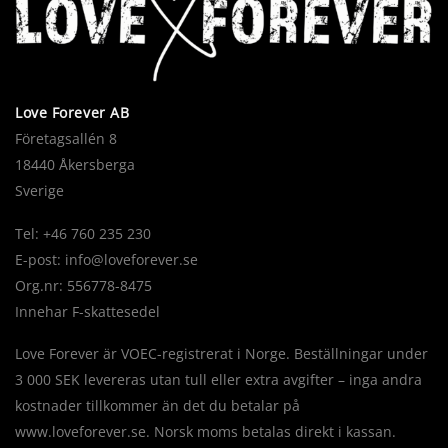
Love Forever AB
Företagsallén 8
18440 Åkersberga
Sverige
Tel: +46 760 235 230
E-post:
info@loveforever.se
Org.nr: 556778-8475
Innehar F-skattesedel
Love Forever är VOEC-registrerat i Norge. Beställningar under
3 000 SEK levereras utan tull eller extra avgifter – inga andra
kostnader tillkommer än det du betalar på
www.loveforever.se. Norsk moms betalas direkt i kassan.