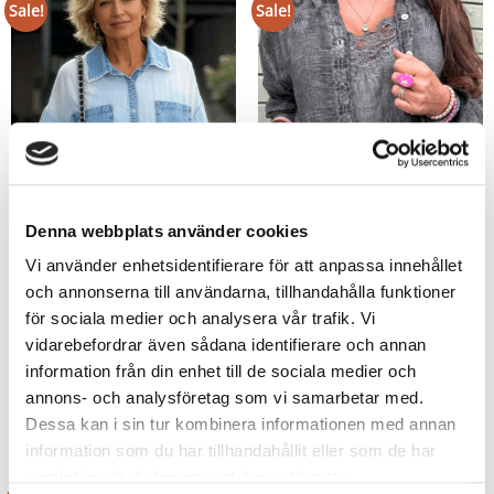
Sale!
Sale!
Denna webbplats använder cookies
Vi använder enhetsidentifierare för att anpassa innehållet
och annonserna till användarna, tillhandahålla funktioner
för sociala medier och analysera vår trafik. Vi
Striped shirt with rhinestones and
Molly Anthracite Stove
vidarebefordrar även sådana identifierare och annan
denim details
55,07
€
38,55
€
64,27
€
information från din enhet till de sociala medier och
44,99
€
annons- och analysföretag som vi samarbetar med.
Dessa kan i sin tur kombinera informationen med annan
information som du har tillhandahållit eller som de har
samlat in när du har använt deras tjänster.