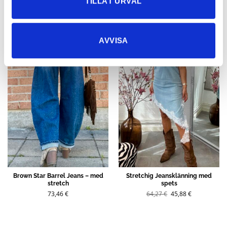
TILLÅT URVAL
Sale!
AVVISA
Brown Star Barrel Jeans – med
Stretchig Jeansklänning med
stretch
spets
Det
Det
73,46
€
64,27
€
45,88
€
ursprungliga
nuvarande
priset
priset
var:
är:
64,27 €.
45,88 €.