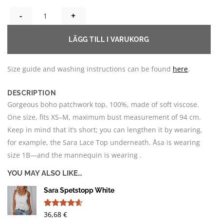
BOHO PATCH TOPP – UNIKA! B QUANTITY
LÄGG TILL I VARUKORG
Size guide and washing instructions can be found
here
.
DESCRIPTION
Gorgeous boho patchwork top, 100%, made of soft viscose.
One size, fits XS–M, maximum bust measurement of 94 cm.
Keep in mind that it’s short; you can lengthen it by wearing,
for example, the Sara Lace Top underneath. Åsa is wearing
size 1B—and the mannequin is wearing .
YOU MAY ALSO LIKE…
Sara Spetstopp White
36,68
€
Rated
13