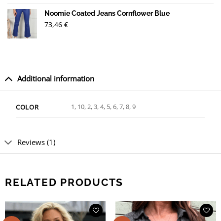
4.54
out
of 5 based
Noomie Coated Jeans Cornflower Blue
on
73,46
€
customer
ratings
Additional information
1, 10, 2, 3, 4, 5, 6, 7, 8, 9
COLOR
Reviews (1)
RELATED PRODUCTS