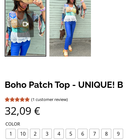
Pause
Unmute
Boho Patch Top - UNIQUE! B
(
1
customer review)
32,09
€
Rated
1
5
out of 5
based on
customer
COLOR
rating
1
10
2
3
4
5
6
7
8
9