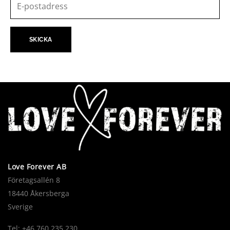
Love Forever AB
Företagsallén 8
18440 Åkersberga
Sverige
Tel: +46 760 235 230