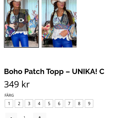
Pause
Unmute
Boho Patch Topp – UNIKA! C
349
kr
FÄRG
1
2
3
4
5
6
7
8
9
BOHO PATCH TOPP – UNIKA! C MÄNGD