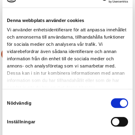
April Bomullsblus Blå
Fiona Volangblus – många färger
449
kr
449
kr
224,50
kr
224,50
kr
Denna webbplats använder cookies
Vi använder enhetsidentifierare för att anpassa innehållet
och annonserna till användarna, tillhandahålla funktioner
för sociala medier och analysera vår trafik. Vi
vidarebefordrar även sådana identifierare och annan
Rea!
Rea!
information från din enhet till de sociala medier och
annons- och analysföretag som vi samarbetar med.
Dessa kan i sin tur kombinera informationen med annan
information som du har tillhandahållit eller som de har
samlat in när du har använt deras tjänster.
Samtyckesval
Nödvändig
Inställningar