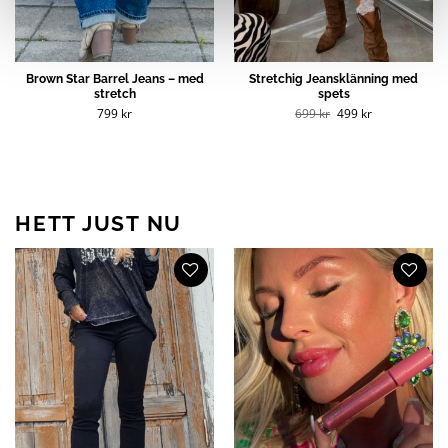
Brown Star Barrel Jeans – med
Stretchig Jeansklänning med
stretch
spets
Det
Det
799
kr
699
kr
499
kr
ursprungliga
nuvarande
priset
priset
var:
är:
699 kr.
499 kr.
HETT JUST NU