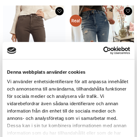
Rea!
Denna webbplats använder cookies
Vi använder enhetsidentifierare för att anpassa innehållet
och annonserna till användarna, tillhandahålla funktioner
för sociala medier och analysera vår trafik. Vi
vidarebefordrar även sådana identifierare och annan
Monique Utsvängda Jeans Tvättad
Kate Stretchiga Slitna Jeans med
information från din enhet till de sociala medier och
Brun
hög midja
annons- och analysföretag som vi samarbetar med.
699
kr
699
kr
349,50
kr
Dessa kan i sin tur kombinera informationen med annan
information som du har tillhandahållit eller som de har