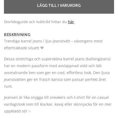
LÄGG TILL I VARUKORG
Storleksguide och tvättråd hittar du
här
.
BESKRIVNING
Trendiga barrel jeans i ljus jeanstvätt – säsongens mest
eftertraktade siluett 💙
Dessa stretchiga och supersköna barrel jeans (ballongjeans)
har en modern passform med avslappnad vidd och lätt
avsmalnande ben som ger en cool, effortless look. Den ljusa
jeanstvätten ger en fräsch känsla som passar perfekt året
runt.
Jeansen är lika snygga till sneakers och t-shirt för en casual
vardagslook som till klackar, kavaj eller skinnjacka för en mer
uppklädd stil ✨