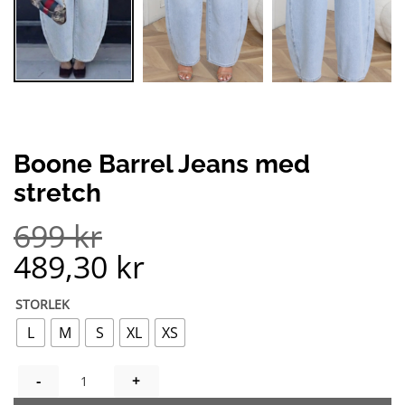
Boone Barrel Jeans med
stretch
699
kr
489,30
kr
STORLEK
L
M
S
XL
XS
BOONE BARREL JEANS MED STRETCH MÄNGD