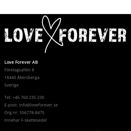
Love Forever AB
Företagsallén 8
18440 Åkersberga
Sverige
Tel: +46 760 235 230
E-post:
info@loveforever.se
Org.nr: 556778-8475
Innehar F-skattesedel