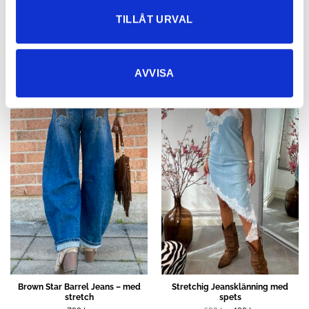
TILLÅT URVAL
NYHETER
AVVISA
Rea!
Brown Star Barrel Jeans – med
Stretchig Jeansklänning med
stretch
spets