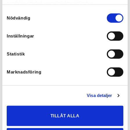
samlat in när du har använt deras tjänster.
Samtyckesval
Nödvändig
Rea!
Inställningar
Statistik
Marknadsföring
Visa detaljer
Claire Stretchiga Barrell Jeans
Monique Utsvängda Jeans Svarta
Ljusa, XS-XXL
699
kr
699
kr
TILLÅT ALLA
349,50
kr