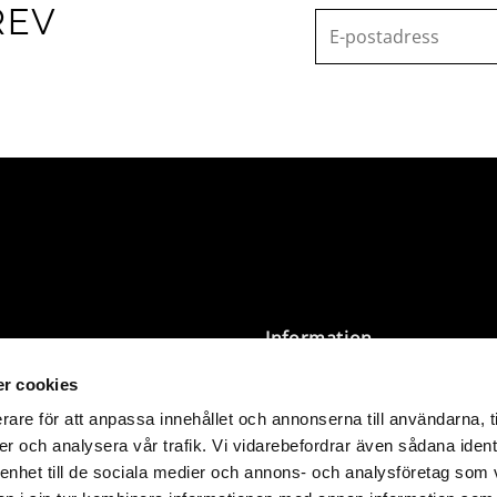
REV
Information
r cookies
Villkor
Integritetspolicy
rare för att anpassa innehållet och annonserna till användarna, t
Storleksguide & Tvättråd
er och analysera vår trafik. Vi vidarebefordrar även sådana ident
nder 3 000 SEK levereras
Butik Öppettider
 enhet till de sociala medier och annons- och analysföretag som 