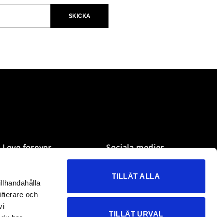
Love forever
Sociala medier
Mina sidor
Facebook
TILLÅT ALLA
Önskelistan
Instagram
illhandahålla
Kundservice
TikTok
ifierare och
B2B
vi
TILLÅT URVAL