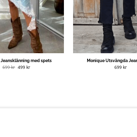
g Jeansklänning med spets
Monique Utsvängda Jean
Det
Det
699
kr
499
kr
699
kr
ursprungliga
nuvarande
priset
priset
var:
är:
699 kr.
499 kr.