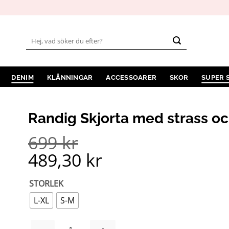
Sök
efter:
DENIM
KLÄNNINGAR
ACCESSOARER
SKOR
SUPER 
Randig Skjorta med strass oc
699
kr
489,30
kr
STORLEK
L-XL
S-M
RANDIG SKJORTA MED STRASS OCH JEANSDET