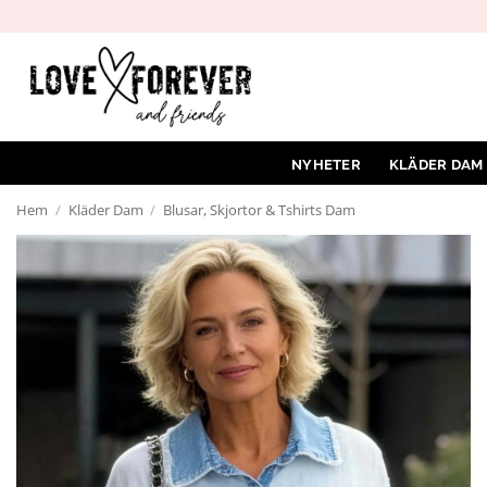
Hoppa
till
innehåll
NYHETER
KLÄDER DAM
Hem
/
Kläder Dam
/
Blusar, Skjortor & Tshirts Dam