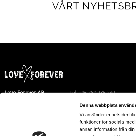
VÅRT NYHETSB
Love Forever AB
Tel: +46 760 235 230
Företagsallén 8
E-post:
info@loveforever.se
Denna webbplats använde
18440 Åkersberga
Org.nr: 556778-8475
Vi använder enhetsidentifie
Sverige
Innehar F-skattesedel
funktioner för sociala medi
Love Forever är VOEC-registrerat i Norge. Beställningar u
annan information från din