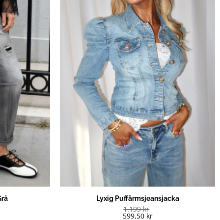
Grå
Lyxig Puffärmsjeansjacka
1.199
kr
599,50
kr