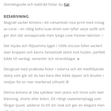
Storleksguide och tvättråd hittar du
här
.
BESKRIVNING
Magiskt vacker kimono i ett romantiskt rosa print med inslag
av coral – en riktig boho luxe-dröm som lyfter varje outfit och
ger den där avslappnade men lyxiga Love Forever-känslan ✨
Det mjuka och följsamma tyget i 100% viscose faller vackert
över kroppen och känns fantastiskt skönt mot huden, perfekt
både till vardag, semester och stranddagar ☀️
Designad med praktiska fickor i sidorna och ett medföljande
skärp som gör att du kan bära den både öppen och knuten i
midjan för en mer markerad silhuett 🌸
Denna kimono är lika självklar över jeans och linne som över
klänning, shorts eller bikini. Ett riktigt statementplagg som
fångar ljuset, adderar liv till din look och ger en elegant men