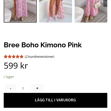
Bree Boho Kimono Pink
(
2
kundrecensioner)
599
kr
Betygsatt
2
5
av 5
baserat på
kundrecensioner
I lager
BREE BOHO KIMONO PINK MÄNGD
LÄGG TILL I VARUKORG