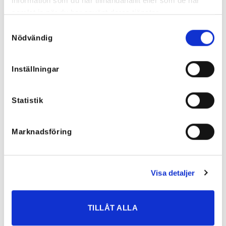
information som du har tillhandahållit eller som de har
samlat in när du har använt deras tjänster.
RELATERADE PRODUKTER
Samtyckesval
Nödvändig
Inställningar
Statistik
Marknadsföring
Visa detaljer
TILLÅT ALLA
Camille Viskosklänning – flera
Boho Patch Topp
färger
349
kr
549
kr