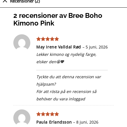
Recensioner (2)
2 recensioner av
Bree Boho
Kimono Pink
Betygsatt
5
May Irene Valldal Rød
–
5 juni, 2026
av 5
Lekker kimono og nydelig farge,
elsker den🤩💖
Tyckte du att denna recension var
hjälpsam?
För att rösta på en recension så
behöver du vara inloggad
Betygsatt
5
Paula Erlandsson
–
8 juni, 2026
av 5