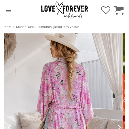
Hoppa
till
innehåll
Hem
/
Kläder Dam
/
Kimonos, Jackor och Västar