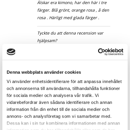
Älskar era kimono, har den här i tre
färger. Blå grönt, orange rosa , å den
rosa . Härligt med glada färger .
Tyckte du att denna recension var
hjälpsam?
För att rösta på en recension så
behöver du vara inloggad
Denna webbplats använder cookies
Vi använder enhetsidentifierare för att anpassa innehållet
Endast inloggade kunder som har köpt
och annonserna till användarna, tillhandahålla funktioner
denna produkt får lämna en recension.
för sociala medier och analysera vår trafik. Vi
vidarebefordrar även sådana identifierare och annan
information från din enhet till de sociala medier och
annons- och analysföretag som vi samarbetar med.
Dessa kan i sin tur kombinera informationen med annan