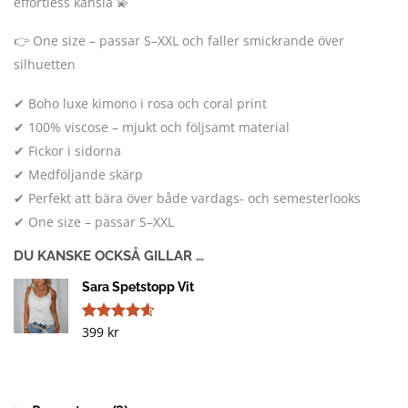
effortless känsla 💫
👉 One size – passar S–XXL och faller smickrande över
silhuetten
✔ Boho luxe kimono i rosa och coral print
✔ 100% viscose – mjukt och följsamt material
✔ Fickor i sidorna
✔ Medföljande skärp
✔ Perfekt att bära över både vardags- och semesterlooks
✔ One size – passar S–XXL
DU KANSKE OCKSÅ GILLAR …
Sara Spetstopp Vit
399
kr
Betygsatt
13
4.54
av 5
baserat på
kundrecensioner