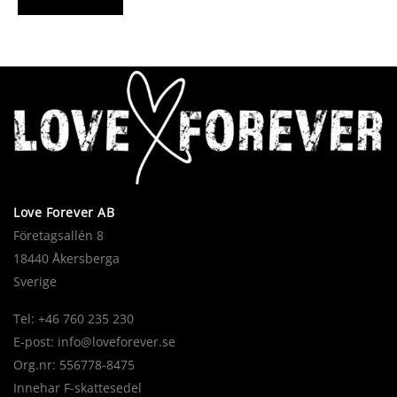
Love Forever AB
Företagsallén 8
18440 Åkersberga
Sverige
Tel: +46 760 235 230
E-post:
info@loveforever.se
Org.nr: 556778-8475
Innehar F-skattesedel