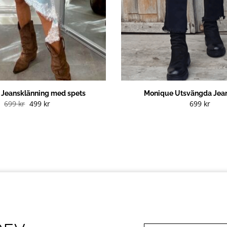
g Jeansklänning med spets
Monique Utsvängda Jean
Det
Det
699
kr
499
kr
699
kr
ursprungliga
nuvarande
priset
priset
var:
är:
699 kr.
499 kr.