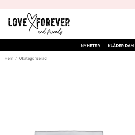
Hoppa
till
innehåll
NYHETER
KLÄDER DAM
Hem
/
Okategoriserad