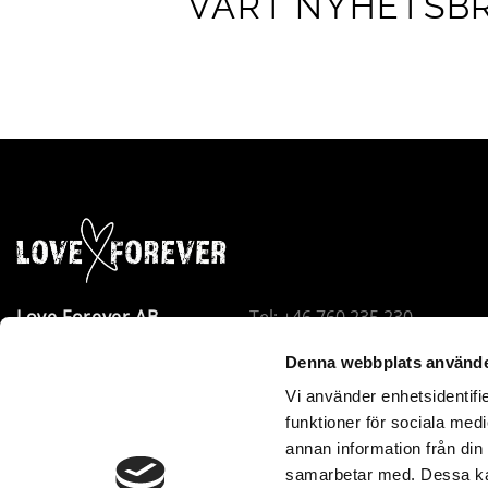
VÅRT NYHETSB
Love Forever AB
Tel: +46 760 235 230
Företagsallén 8
E-post:
info@loveforever.se
Denna webbplats använde
18440 Åkersberga
Org.nr: 556778-8475
Vi använder enhetsidentifie
Sverige
Innehar F-skattesedel
funktioner för sociala medi
Love Forever är VOEC-registrerat i Norge. Beställningar u
annan information från din
samarbetar med. Dessa kan
utan tull eller extra avgifter – inga andra kostnader till