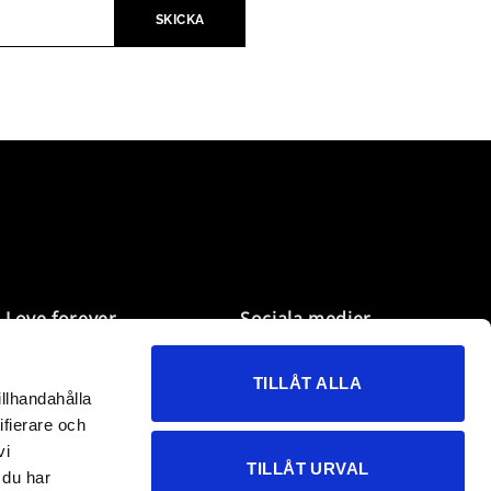
Love forever
Sociala medier
Mina sidor
Facebook
TILLÅT ALLA
Önskelistan
Instagram
illhandahålla
Kundservice
TikTok
ifierare och
B2B
vi
TILLÅT URVAL
 du har