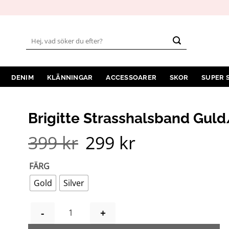
Sök
efter:
DENIM
KLÄNNINGAR
ACCESSOARER
SKOR
SUPER 
Brigitte Strasshalsband Guld
399
kr
299
kr
Det
Det
ursprungliga
nuvarande
priset
priset
var:
är:
FÄRG
399 kr.
299 kr.
Gold
Silver
BRIGITTE STRASSHALSBAND GULD/SILVER MÄ