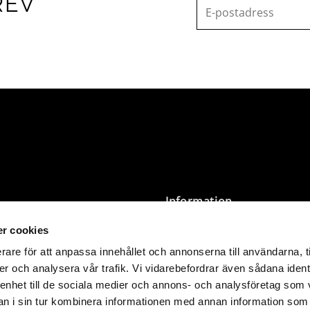
REV
Information
r cookies
Villkor
Integritetspolicy
rare för att anpassa innehållet och annonserna till användarna, t
Storleksguide & Tvättråd
er och analysera vår trafik. Vi vidarebefordrar även sådana ident
nder 3 000 SEK levereras
Butik Öppettider
 enhet till de sociala medier och annons- och analysföretag som 
 i sin tur kombinera informationen med annan information som
kommer än det du betalar på