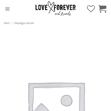
Hoppa
till
innehåll
Hem
/
Okategoriserad