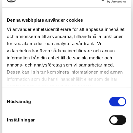
Brigitte Strasshalsband
Guld/Silver
Det
Det
399
kr
299
kr
Denna webbplats använder cookies
ursprungliga
nuvarande
priset
priset
var:
är:
Vi använder enhetsidentifierare för att anpassa innehållet
399 kr.
299 kr.
och annonserna till användarna, tillhandahålla funktioner
för sociala medier och analysera vår trafik. Vi
NYHETER
vidarebefordrar även sådana identifierare och annan
information från din enhet till de sociala medier och
annons- och analysföretag som vi samarbetar med.
Dessa kan i sin tur kombinera informationen med annan
Rea!
information som du har tillhandahållit eller som de har
samlat in när du har använt deras tjänster.
Samtyckesval
Nödvändig
Inställningar