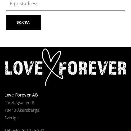
Love Forever AB
Företagsallén 8
18440 Åkersberga
Sverige
Tel: +46 760 235 230