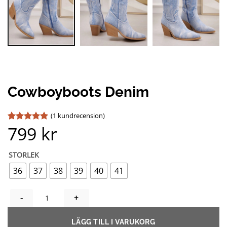
Cowboyboots Denim
(
1
kundrecension)
799
kr
Betygsatt
1
5
av 5
baserat på
kundrecension
STORLEK
36
37
38
39
40
41
COWBOYBOOTS DENIM MÄNGD
LÄGG TILL I VARUKORG