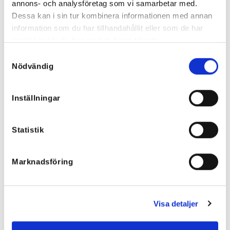
annons- och analysföretag som vi samarbetar med.
Dessa kan i sin tur kombinera informationen med annan
information som du har tillhandahållit eller som de har
samlat in när du har använt deras tjänster.
Felicia Tencelkjol med smock
Star Pocket Jeans Grå
799
kr
899
kr
Samtyckesval
Nödvändig
Inställningar
Statistik
Marknadsföring
Visa detaljer