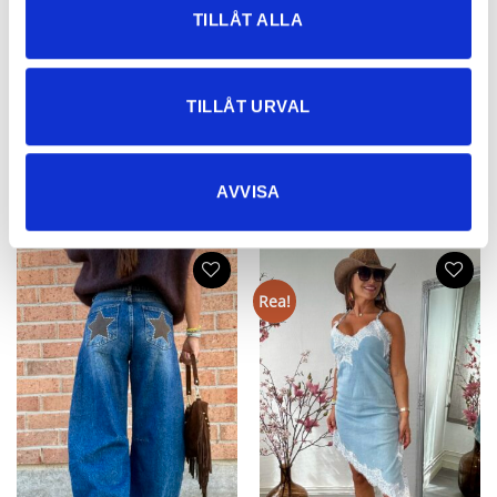
TILLÅT ALLA
Boney Baggy Flare Jeans med
Malla Vita Sneakers
stretch
499
kr
799
kr
TILLÅT URVAL
AVVISA
NYHETER
Rea!