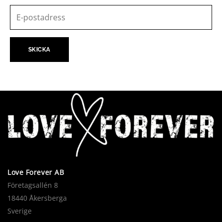
Love Forever AB
Företagsallén 8
18440 Åkersberga
Sverige