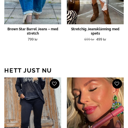
Brown Star Barrel Jeans – med
Stretchig Jeansklänning med
stretch
spets
Det
Det
799
kr
699
kr
499
kr
ursprungliga
nuvarande
priset
priset
var:
är:
699 kr.
499 kr.
HETT JUST NU