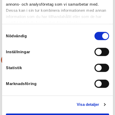
annons- och analysföretag som vi samarbetar med.
Dessa kan i sin tur kombinera informationen med annan
information som du har tillhandahållit eller som de har
samlat in när du har använt deras tjänster.
Nikki Solglasögon, svarta/bruna
Kissable Läpp Serum
299
kr
179
kr
209,30
kr
Samtyckesval
Nödvändig
Inställningar
Rea!
Statistik
Marknadsföring
Visa detaljer