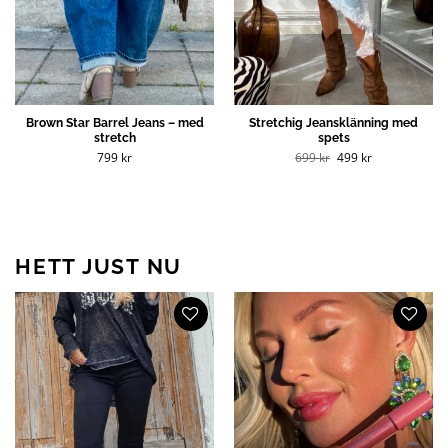
Brown Star Barrel Jeans – med
Stretchig Jeansklänning med
stretch
spets
Det
Det
799
kr
699
kr
499
kr
ursprungliga
nuvarande
priset
priset
var:
är:
699 kr.
499 kr.
HETT JUST NU