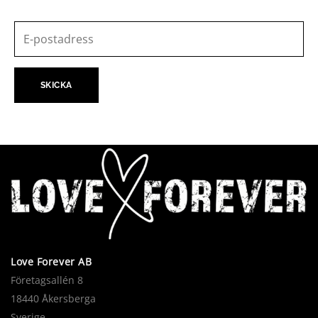
Love Forever AB
Företagsallén 8
18440 Åkersberga
Sverige