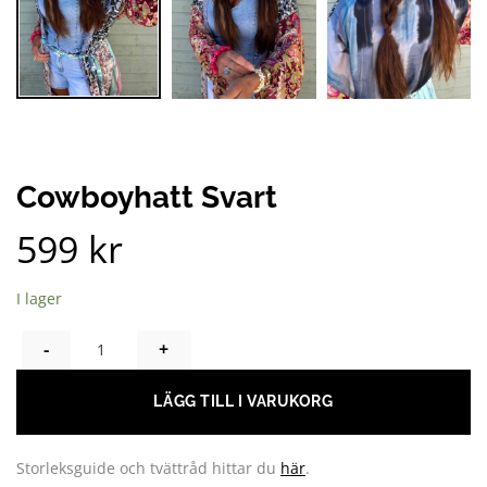
Cowboyhatt Svart
599
kr
I lager
COWBOYHATT SVART MÄNGD
LÄGG TILL I VARUKORG
Storleksguide och tvättråd hittar du
här
.