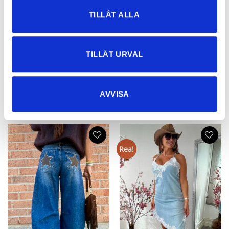
TILLÅT ALLA
Heart Chain Belt Gold/Silver
Flower Scarf – taupe, blue, pink
299
kr
199
kr
TILLÅT URVAL
149,50
kr
AVVISA
NYHETER
Rea!