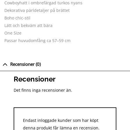
Cowboyhatt i ombrefärgad turkos nyans
Dekorativa pärldetaljer på brättet
Boho chic-stil
Lätt och bekväm att bära
One Size
Passar huvudomfång ca 57–59 cm
Recensioner (0)
Recensioner
Det finns inga recensioner än.
Endast inloggade kunder som har köpt
denna produkt får lämna en recension.