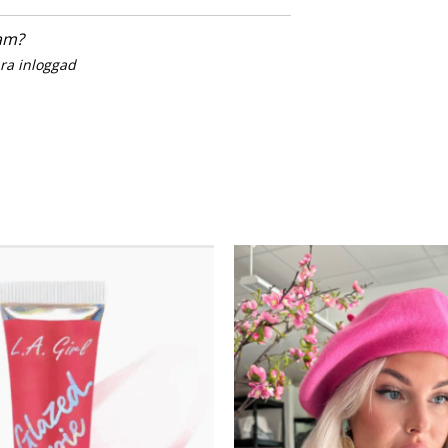
sam?
ara inloggad