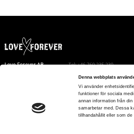
Love Forever AB
Tel: +46 760 235 230
Företagsallén 8
E-post:
info@loveforever.se
Denna webbplats använde
18440 Åkersberga
Org.nr: 556778-8475
Vi använder enhetsidentifie
Sverige
Innehar F-skattesedel
funktioner för sociala medi
Love Forever är VOEC-registrerat i Norge. Beställningar u
annan information från din
samarbetar med. Dessa kan
utan tull eller extra avgifter – inga andra kostnader till
tillhandahållit eller som d
www.loveforever.se. Norsk moms betalas direkt i kassan.