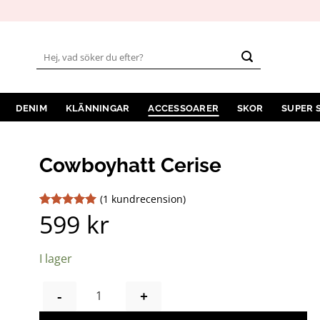
Sök
efter:
DENIM
KLÄNNINGAR
ACCESSOARER
SKOR
SUPER 
Cowboyhatt Cerise
(
1
kundrecension)
599
kr
Betygsatt
1
5
av 5
baserat på
kundrecension
I lager
COWBOYHATT CERISE MÄNGD