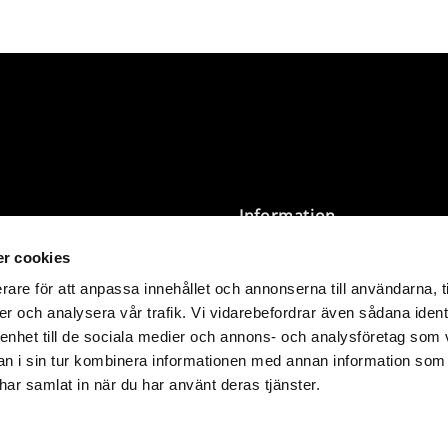
Information
r cookies
Villkor
Integritetspolicy
rare för att anpassa innehållet och annonserna till användarna, t
Storleksguide & Tvättråd
er och analysera vår trafik. Vi vidarebefordrar även sådana ident
nder 3 000 SEK levereras
Butik Öppettider
 enhet till de sociala medier och annons- och analysföretag som 
 i sin tur kombinera informationen med annan information som
kommer än det du betalar på
e har samlat in när du har använt deras tjänster.