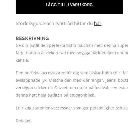
LÄGG TILL I VARUKORG
Storleksguide och tvättråd hittar du
här
.
BESKRIVNING
Ge din outfit den perfekta boho-touchen med denna superc
färg. Hattten är dekorerad med snygga pärldetaljer runt b
känsla.
Den perfekta accessoaren för dig som älskar boho chic, fe
avslappnade lyx. Matcha den med klänningar, jeans, boots 
verkligen sticker ut. Oavsett om du är på festival, semeste
denna hatt hela outfiten på ett ögonblick.
En riktig statement-accessoar som ger personlighet och karak
Detaljer: