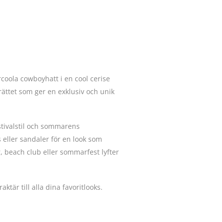
oola cowboyhatt i en cool cerise
rättet som ger en exklusiv och unik
stivalstil och sommarens
eller sandaler för en look som
r, beach club eller sommarfest lyfter
tär till alla dina favoritlooks.