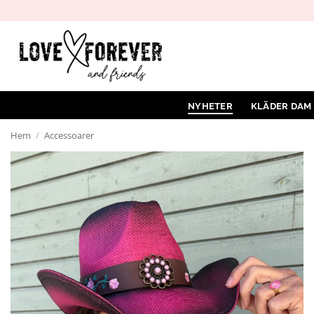
Hoppa
till
innehåll
NYHETER
KLÄDER DAM
Hem
/
Accessoarer