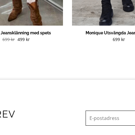
g Jeansklänning med spets
Monique Utsvängda Jean
Det
Det
699
kr
499
kr
699
kr
ursprungliga
nuvarande
priset
priset
var:
är:
699 kr.
499 kr.
REV