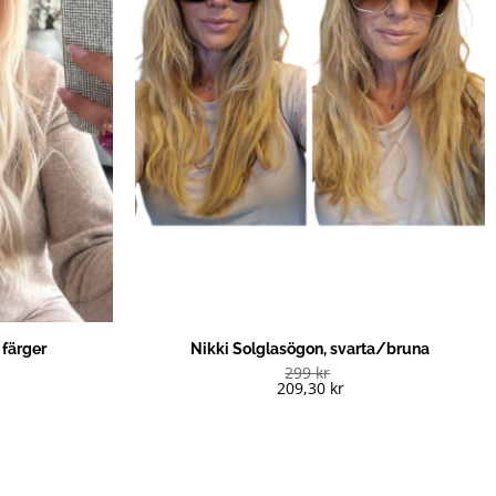
färger
Nikki Solglasögon, svarta/bruna
299
kr
209,30
kr