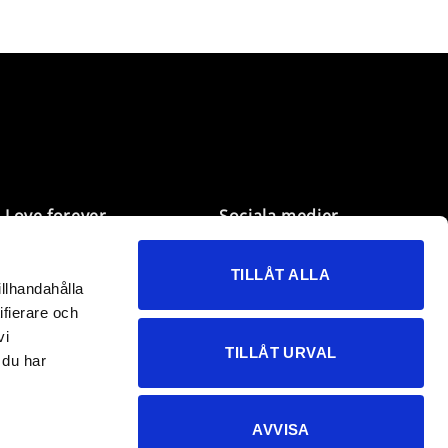
Love forever
Sociala medier
Mina sidor
Facebook
TILLÅT ALLA
Önskelistan
Instagram
illhandahålla
Kundservice
TikTok
ifierare och
B2B
vi
TILLÅT URVAL
 du har
AVVISA