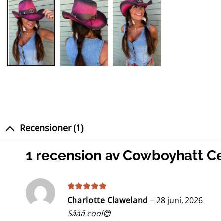
Recensioner (1)
1 recension av
Cowboyhatt Ce
Betygsatt
5
Charlotte Claweland
–
28 juni, 2026
av 5
Sååå cool😍