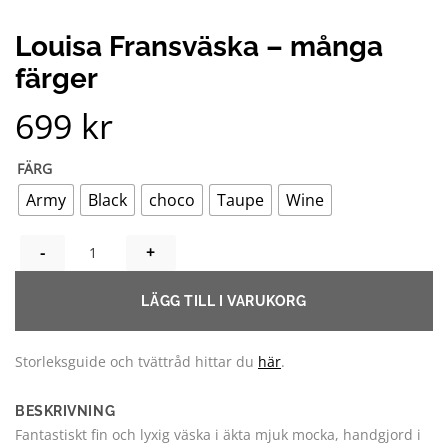
Louisa Fransväska – många
färger
699
kr
FÄRG
Army
Black
choco
Taupe
Wine
LOUISA FRANSVÄSKA - MÅNGA FÄRGER MÄNGD
LÄGG TILL I VARUKORG
Storleksguide och tvättråd hittar du
här
.
BESKRIVNING
Fantastiskt fin och lyxig väska i äkta mjuk mocka, handgjord i