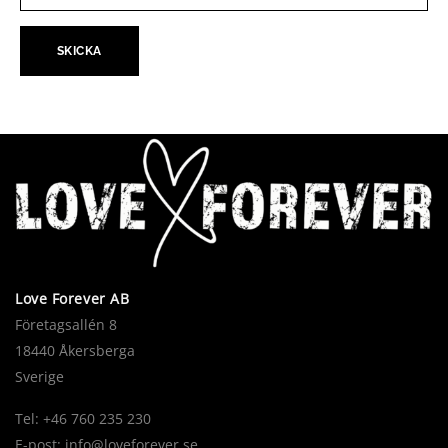
Love Forever AB
Företagsallén 8
18440 Åkersberga
Sverige
Tel: +46 760 235 230
E-post:
info@loveforever.se