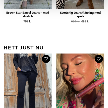
Brown Star Barrel Jeans – med
Stretchig Jeansklänning med
stretch
spets
Det
Det
799
kr
699
kr
499
kr
ursprungliga
nuvarande
priset
priset
var:
är:
699 kr.
499 kr.
HETT JUST NU