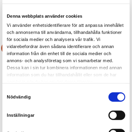
Double Flower Earring Royalblue
Misslivings Favorit Lip Oil Rosa
Det
Det
299
kr
100
kr
149
kr
Denna webbplats använder cookies
ursprungliga
nuvarande
priset
priset
var:
är:
Vi använder enhetsidentifierare för att anpassa innehållet
299 kr.
100 kr.
och annonserna till användarna, tillhandahålla funktioner
för sociala medier och analysera vår trafik. Vi
vidarebefordrar även sådana identifierare och annan
Rea!
information från din enhet till de sociala medier och
annons- och analysföretag som vi samarbetar med.
Dessa kan i sin tur kombinera informationen med annan
information som du har tillhandahållit eller som de har
samlat in när du har använt deras tjänster.
Samtyckesval
Nödvändig
Inställningar