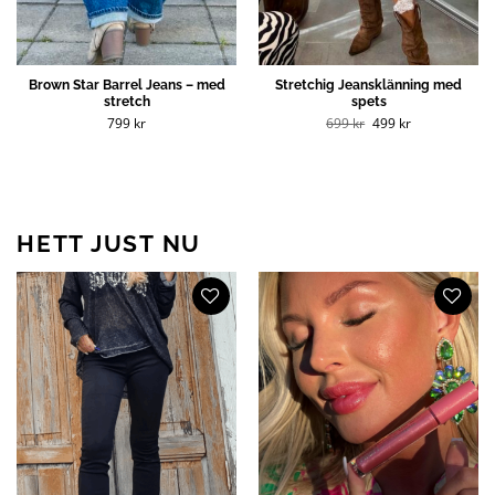
Brown Star Barrel Jeans – med
Stretchig Jeansklänning med
stretch
spets
Det
Det
799
kr
699
kr
499
kr
ursprungliga
nuvarande
priset
priset
var:
är:
699 kr.
499 kr.
HETT JUST NU