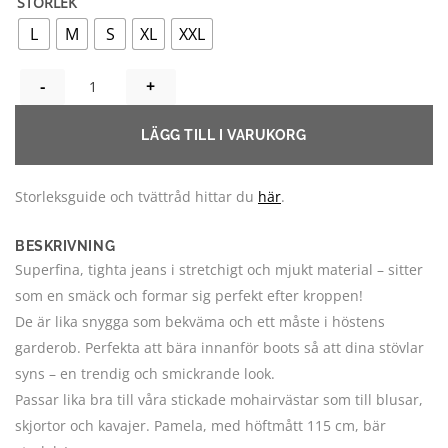
STORLEK
L
M
S
XL
XXL
NELLY TIGHTA STRETCHJEANS MÄNGD
LÄGG TILL I VARUKORG
Storleksguide och tvättråd hittar du
här
.
BESKRIVNING
Superfina, tighta jeans i stretchigt och mjukt material – sitter
som en smäck och formar sig perfekt efter kroppen!
De är lika snygga som bekväma och ett måste i höstens
garderob. Perfekta att bära innanför boots så att dina stövlar
syns – en trendig och smickrande look.
Passar lika bra till våra stickade mohairvästar som till blusar,
skjortor och kavajer. Pamela, med höftmått 115 cm, bär