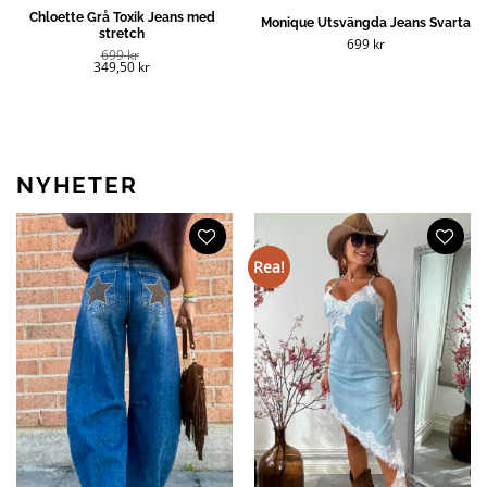
Chloette Grå Toxik Jeans med
Monique Utsvängda Jeans Svarta
stretch
699
kr
699
kr
349,50
kr
NYHETER
Rea!