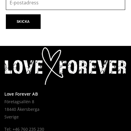
Love Forever AB
Företagsallén 8
18440 Åkersberga
Sverige
Tel: +46 760 235 230