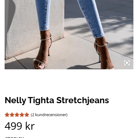
Nelly Tighta Stretchjeans
(
2
kundrecensioner)
499
kr
Betygsatt
2
5
av 5
baserat på
kundrecensioner