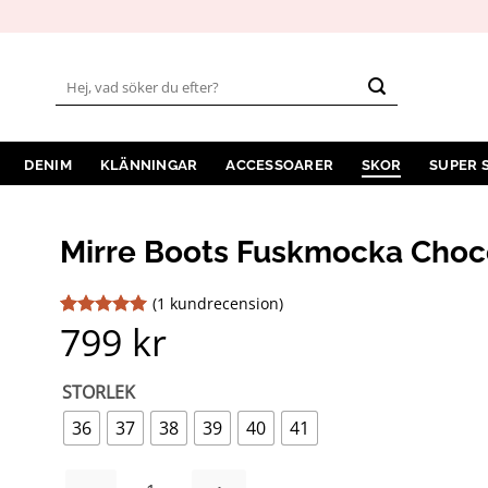
Sök
efter:
DENIM
KLÄNNINGAR
ACCESSOARER
SKOR
SUPER 
Mirre Boots Fuskmocka Choc
(
1
kundrecension)
799
kr
Betygsatt
1
5
av 5
baserat på
kundrecension
STORLEK
36
37
38
39
40
41
MIRRE BOOTS FUSKMOCKA CHOCO MÄNGD