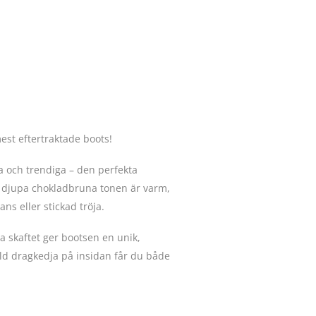
st eftertraktade boots!
a och trendiga – den perfekta
n djupa chokladbruna tonen är varm,
eans eller stickad tröja.
 skaftet ger bootsen en unik,
ld dragkedja på insidan får du både