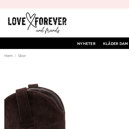
Hoppa
till
innehåll
NYHETER
KLÄDER DAM
Hem
/
Skor