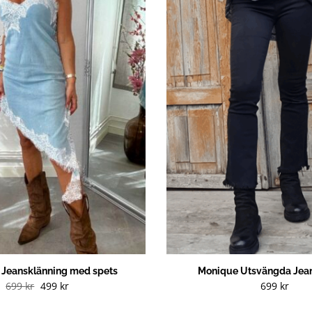
g Jeansklänning med spets
Monique Utsvängda Jean
Det
Det
699
kr
499
kr
699
kr
ursprungliga
nuvarande
priset
priset