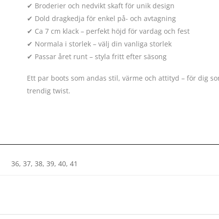
✔ Broderier och nedvikt skaft för unik design
✔ Dold dragkedja för enkel på- och avtagning
✔ Ca 7 cm klack – perfekt höjd för vardag och fest
✔ Normala i storlek – välj din vanliga storlek
✔ Passar året runt – styla fritt efter säsong
Ett par boots som andas stil, värme och attityd – för dig s
trendig twist.
36, 37, 38, 39, 40, 41