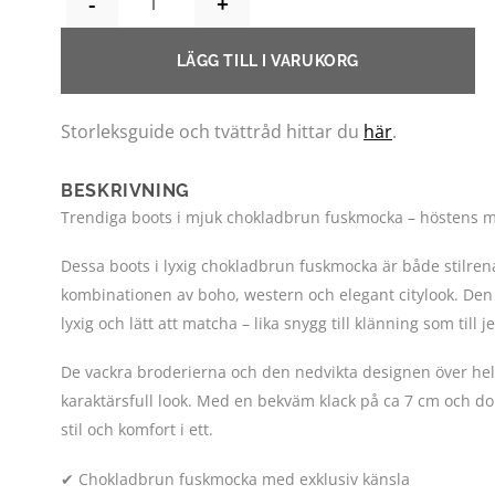
LÄGG TILL I VARUKORG
Storleksguide och tvättråd hittar du
här
.
BESKRIVNING
Trendiga boots i mjuk chokladbrun fuskmocka – höstens me
Dessa boots i lyxig chokladbrun fuskmocka är både stilren
kombinationen av boho, western och elegant citylook. De
lyxig och lätt att matcha – lika snygg till klänning som till j
De vackra broderierna och den nedvikta designen över hela
karaktärsfull look. Med en bekväm klack på ca 7 cm och do
stil och komfort i ett.
✔ Chokladbrun fuskmocka med exklusiv känsla