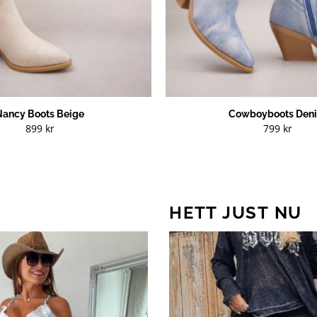
Nancy Boots Beige
Cowboyboots Den
899
kr
799
kr
HETT JUST NU