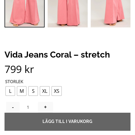
Vida Jeans Coral – stretch
799
kr
STORLEK
L
M
S
XL
XS
VIDA JEANS CORAL - STRETCH MÄNGD
LÄGG TILL I VARUKORG