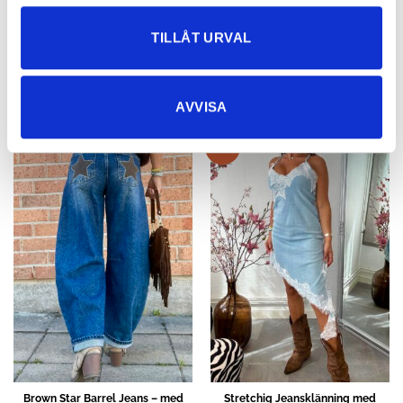
TILLÅT URVAL
NYHETER
AVVISA
Rea!
Brown Star Barrel Jeans – med
Stretchig Jeansklänning med