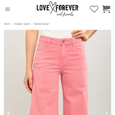
Hoppa
till
innehåll
Hem
/
Kläder Dam
/
Nederdelar