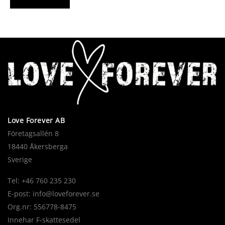
Love Forever AB
Företagsallén 8
18440 Åkersberga
Sverige
Tel: +46 760 235 230
E-post:
info@loveforever.se
Org.nr: 556778-8475
Innehar F-skattesedel