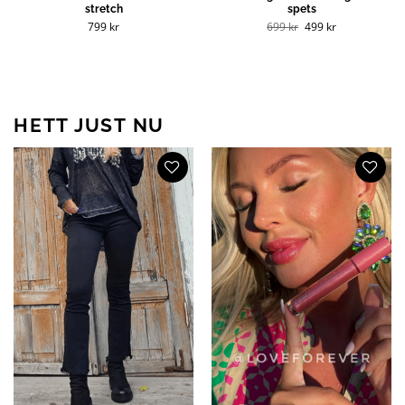
stretch
spets
Det
Det
799
kr
699
kr
499
kr
ursprungliga
nuvarande
priset
priset
var:
är:
699 kr.
499 kr.
HETT JUST NU