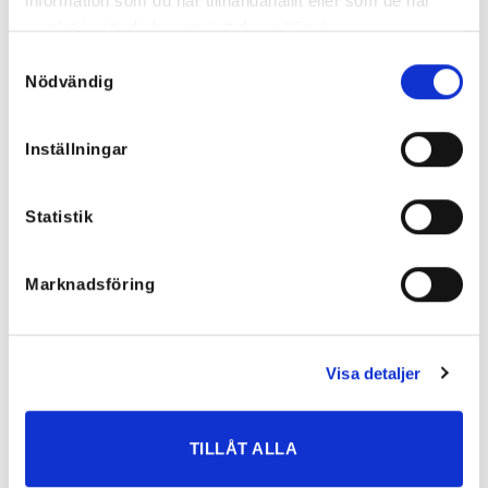
information som du har tillhandahållit eller som de har
samlat in när du har använt deras tjänster.
Samtyckesval
Nödvändig
Rea!
Inställningar
Statistik
Marknadsföring
Visa detaljer
Claire Stretchiga Barrell Jeans
Monique Utsvängda Jeans Svarta
Mörka, XS-XXL
699
kr
TILLÅT ALLA
699
kr
349,50
kr