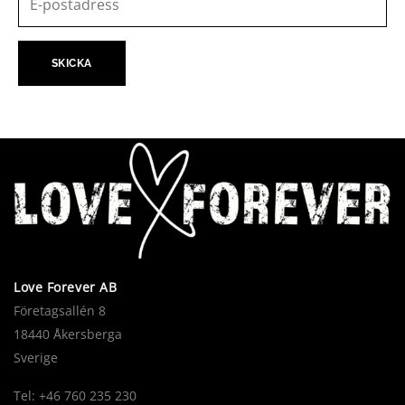
Love Forever AB
Företagsallén 8
18440 Åkersberga
Sverige
Tel: +46 760 235 230