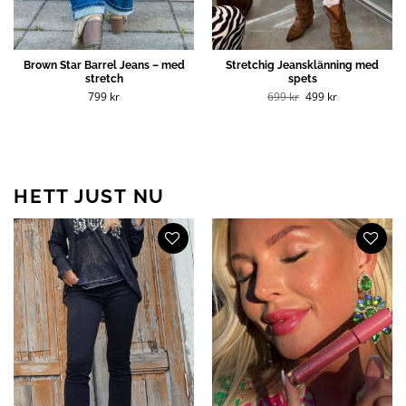
Brown Star Barrel Jeans – med
Stretchig Jeansklänning med
stretch
spets
Det
Det
799
kr
699
kr
499
kr
ursprungliga
nuvarande
priset
priset
var:
är:
699 kr.
499 kr.
HETT JUST NU