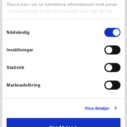
Dessa kan i sin tur kombinera informationen med annan
information som du har tillhandahållit eller som de har
Malla Vita Sneakers
Nancy Boots Black
samlat in när du har använt deras tjänster.
499
kr
899
kr
Samtyckesval
Nödvändig
Inställningar
Statistik
Marknadsföring
Visa detaljer