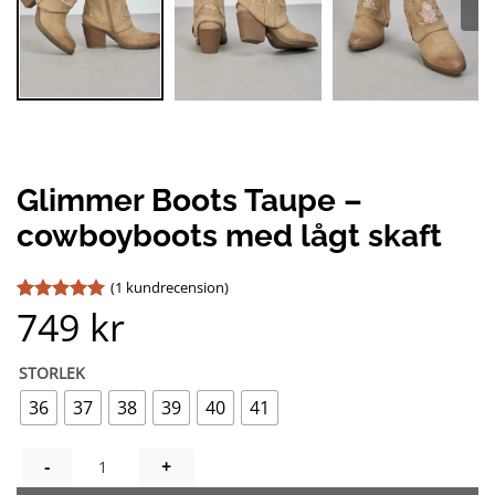
Glimmer Boots Taupe –
cowboyboots med lågt skaft
(
1
kundrecension)
749
kr
Betygsatt
1
5
av 5
baserat på
kundrecension
STORLEK
36
37
38
39
40
41
GLIMMER BOOTS TAUPE - COWBOYBOOTS MED LÅGT SKAFT 