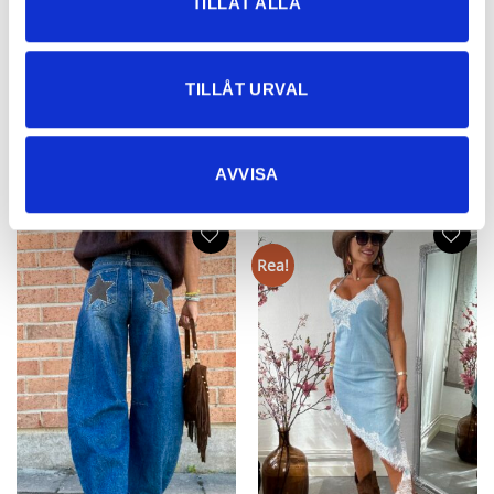
TILLÅT ALLA
Mirre Boots Fuskmocka Beige
Cowboyboots Denim
799
kr
799
kr
TILLÅT URVAL
AVVISA
NYHETER
Rea!