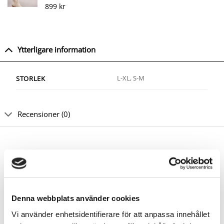
899
kr
Betygsatt
1
5.00
av 5
baserat på
kundrecension
Ytterligare information
L-XL, S-M
STORLEK
Recensioner (0)
RELATERADE PRODUKTER
Denna webbplats använder cookies
Vi använder enhetsidentifierare för att anpassa innehållet