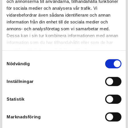
och annonserna till användarna, tillhandahålla funktioner
för sociala medier och analysera vår trafik. Vi
vidarebefordrar även sådana identifierare och annan
information från din enhet till de sociala medier och
annons- och analysföretag som vi samarbetar med.
Dessa kan i sin tur kombinera informationen med annan
information som du har tillhandahållit eller som de har
samlat in när du har använt deras tjänster.
Samtyckesval
Nödvändig
T-shirt med pärlbroderier “Rock
Star Pocket Jeans Grå
Star” Violet – boho chic topp i
899
kr
bomull
Inställningar
599
kr
Statistik
Marknadsföring