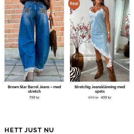
Rea!
Brown Star Barrel Jeans – med
Stretchig Jeansklänning med
stretch
spets
Det
Det
799
kr
699
kr
499
kr
ursprungliga
nuvarande
priset
priset
var:
är:
699 kr.
499 kr.
HETT JUST NU