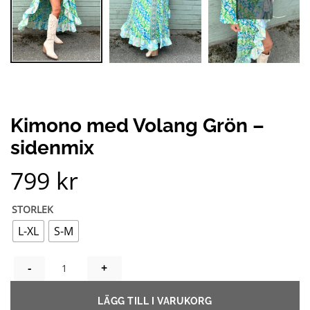
Kimono med Volang Grön –
sidenmix
799
kr
STORLEK
L-XL
S-M
KIMONO MED VOLANG GRÖN - SIDENMIX MÄNGD
LÄGG TILL I VARUKORG