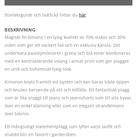
Storleksguide och tvättråd hittar du
här
.
BESKRIVNING
Magiskt fin kimono i en lyxig kvalitet av 70% viskos och 30%
siden som ger ett vackert fall och en exklusiv känsla. Det
underbara paisleymönstret i gröna och blå toner kombineras
med en kontrasterande volang i annat print som ger plagget
en unik och bohemiskt lyxig look.
Kimonon knyts framtill vid bysten och kan bäras både öppen
och knuten beroende på stil och tillfälle. Ett fantastiskt plagg
som är lika snyggt till jeans och jeansshorts som till vita byxor,
över en enkel klänning eller som en elegant strandkimono
över bikinin.
Ett mångsidigt statementplagg som lyfter varje outfit och
snabbt blir en favorit i garderoben.