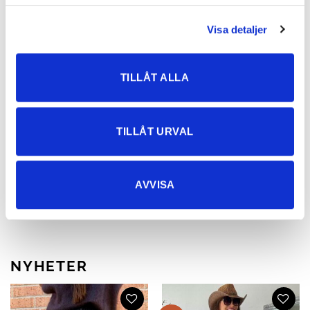
Visa detaljer
TILLÅT ALLA
TILLÅT URVAL
Bohemisk Patch Klänning – alla är
Beach Tshirt Vit
UNIKA! Rosa, grön, svart, turquoise
349
kr
AVVISA
699
kr
NYHETER