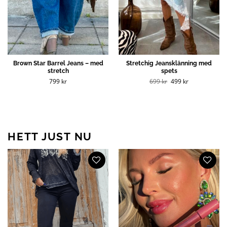
Brown Star Barrel Jeans – med
Stretchig Jeansklänning med
stretch
spets
Det
Det
799
kr
699
kr
499
kr
ursprungliga
nuvarande
priset
priset
var:
är:
699 kr.
499 kr.
HETT JUST NU