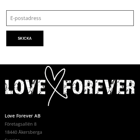
Love Forever AB
Företagsallén 8
18440 Åkersberga