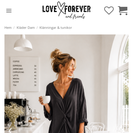
Hoppa
till
innehåll
Hem
/
Kläder Dam
/
Klänningar & tunikor