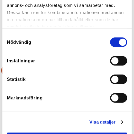
annons- och analysföretag som vi samarbetar med.
Dessa kan i sin tur kombinera informationen med annan
information som du har tillhandahållit eller som de har
Jempa Stretchig bomullsklänning i
Donna Viskosklänning – många
samlat in när du har använt deras tjänster.
neoncoral, neonrosa & svart
färger
599
kr
599
kr
Samtyckesval
299,50
kr
419,30
kr
Nödvändig
Inställningar
Rea!
Statistik
Marknadsföring
Visa detaljer