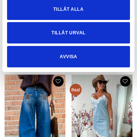
TILLÅT ALLA
Stretchig Jeansklänning ned Bälte
Jane Fonda Jeansklänning
1.299
kr
699
kr
TILLÅT URVAL
649,50
kr
AVVISA
NYHETER
Rea!