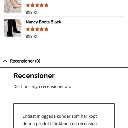
899
kr
Betygsatt
1
5.00
av 5
baserat på
Nancy Boots Black
kundrecension
899
kr
Betygsatt
1
5.00
av 5
baserat på
kundrecension
Recensioner (0)
Recensioner
Det finns inga recensioner än.
Endast inloggade kunder som har köpt
denna produkt får lämna en recension.