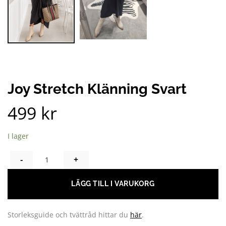
Joy Stretch Klänning Svart
499
kr
I lager
JOY STRETCH KLÄNNING SVART MÄNGD
LÄGG TILL I VARUKORG
Storleksguide och tvättråd hittar du
här
.