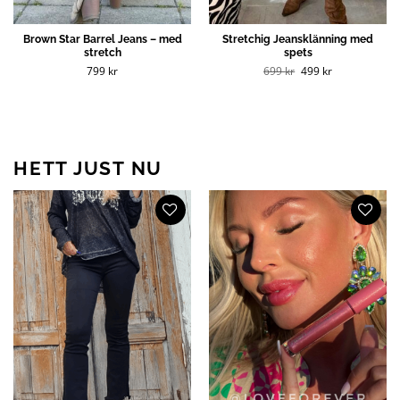
Brown Star Barrel Jeans – med
Stretchig Jeansklänning med
stretch
spets
Det
Det
799
kr
699
kr
499
kr
ursprungliga
nuvarande
priset
priset
var:
är:
699 kr.
499 kr.
HETT JUST NU