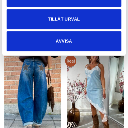
Brun
499
kr
699
kr
TILLÅT URVAL
NYHETER
AVVISA
Rea!