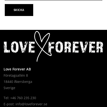
Love Forever AB
Företagsallén 8
18440 Åkersberga
Sverige
Tel: +46 760 235 230
E-post:
info@loveforever.se