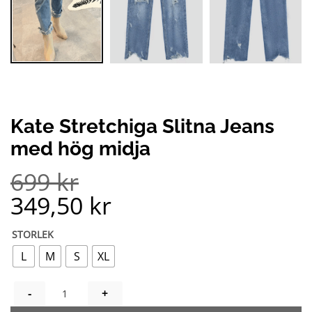
Kate Stretchiga Slitna Jeans
med hög midja
699
kr
349,50
kr
STORLEK
L
M
S
XL
KATE STRETCHIGA SLITNA JEANS MED HÖG MIDJA MÄNGD