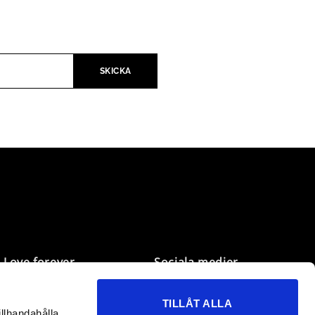
Love forever
Sociala medier
Mina sidor
Facebook
TILLÅT ALLA
Önskelistan
Instagram
illhandahålla