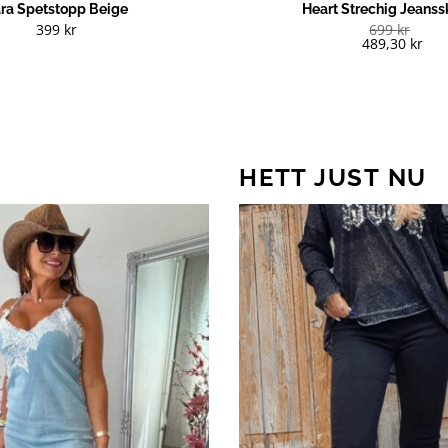
ra Spetstopp Beige
Heart Strechig Jeanss
399
kr
699
kr
489,30
kr
HETT JUST NU