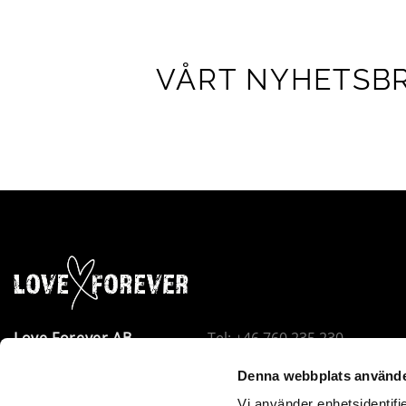
VÅRT NYHETSB
Love Forever AB
Tel: +46 760 235 230
Företagsallén 8
E-post:
info@loveforever.se
Denna webbplats använde
18440 Åkersberga
Org.nr: 556778-8475
Vi använder enhetsidentifie