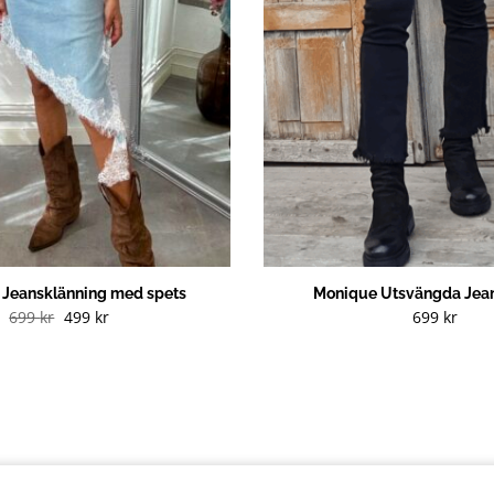
g Jeansklänning med spets
Monique Utsvängda Jean
Det
Det
699
kr
499
kr
699
kr
ursprungliga
nuvarande
priset
priset
var:
är:
699 kr.
499 kr.