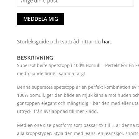
MEDDELA MIG
Storleksguide och tvättråd hittar du
här
.
BESKRIVNING
Supersöt beite Spetstopp i 100% Bomull – Perfekt För En
medföljande linne i samma färg!
Denna supersöta spetstopp är en perfekt kombination av ro
100% bomull, ger den både en mjuk känsla mot huden och e
gör toppen elegant och mångsidig – bär den med eller utan
uttryck, från avslappnad till mer klädd.
Med en one size-passform som passar XS till L, är denna
alla kroppstyper. Styla den med jeans, en jeanskjol, shorts 