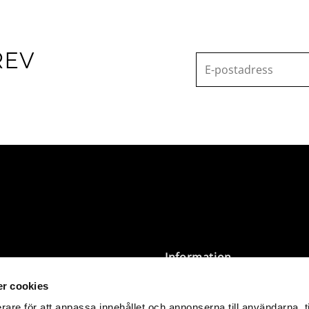
REV
Information
r cookies
Villkor
Integritetspolicy
rare för att anpassa innehållet och annonserna till användarna, t