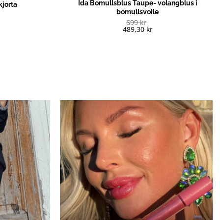
Ida Bomullsblus Taupe- volangblus i
kjorta
bomullsvoile
699
kr
489,30
kr