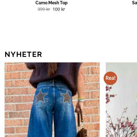
Camo Mesh Top
Sa
Det
Det
399
kr
100
kr
ursprungliga
nuvarande
priset
priset
var:
är:
399 kr.
100 kr.
NYHETER
Rea!