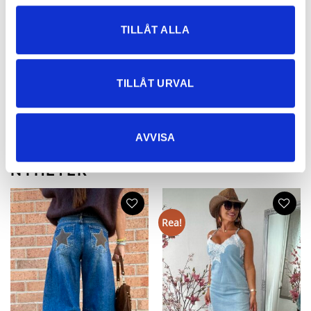
TILLÅT ALLA
Stretchig Jeanskjol med nitar
Heart Strechig Jeansskjorta
TILLÅT URVAL
599
kr
699
kr
299,50
kr
489,30
kr
AVVISA
NYHETER
Rea!