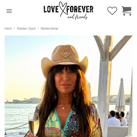
Hoppa
till
innehåll
Hem
/
Kläder Dam
/
Nederdelar