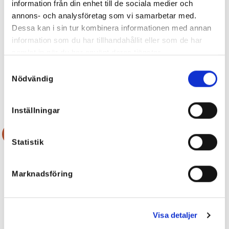
information från din enhet till de sociala medier och
annons- och analysföretag som vi samarbetar med.
Dessa kan i sin tur kombinera informationen med annan
information som du har tillhandahållit eller som de har
samlat in när du har använt deras tjänster.
Nelly Tighta Stretchjeans
Blå Leo Jeans med stretch
Samtyckesval
499
kr
699
kr
349,50
kr
Nödvändig
Inställningar
Rea!
Rea!
Statistik
Marknadsföring
Visa detaljer