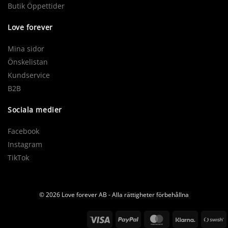
Butik Öppettider
Love forever
Mina sidor
Önskelistan
Kundservice
B2B
Sociala medier
Facebook
Instagram
TikTok
© 2026 Love forever AB - Alla rättigheter förbehållna
Visa
PayPal
MasterCard
Klarna
S