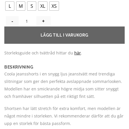
L
M
S
XL
XS
NINA JEANSSHORTS - LJUS TVÄTT, HÖGRE MIDJA MÄNGD
LÄGG TILL I VARUKORG
Storleksguide och tvättråd hittar du
här
.
BESKRIVNING
Coola jeansshorts i en snygg ljus jeanstvätt med trendiga
slitningar som ger den perfekta avslappnade sommarlooken.
Modellen har en smickrande högre midja som sitter snyggt
och framhäver silhuetten på ett riktigt fint sätt.
Shortsen har lätt stretch för extra komfort, men modellen är
något mindre i storleken. Vi rekommenderar därför att du går
upp en storlek för bästa passform.