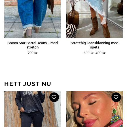
Brown Star Barrel Jeans – med
Stretchig Jeansklänning med
stretch
spets
Det
Det
799
kr
699
kr
499
kr
ursprungliga
nuvarande
priset
priset
var:
är:
699 kr.
499 kr.
HETT JUST NU