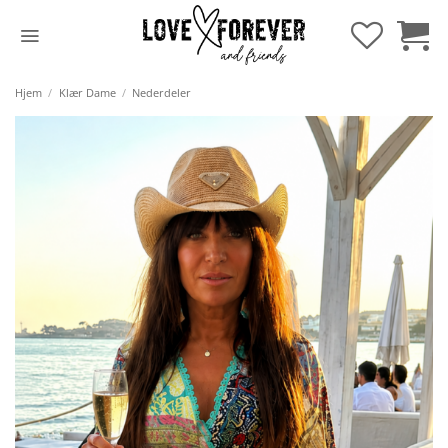
Hopp
til
innhold
Hjem
/
Klær Dame
/
Nederdeler