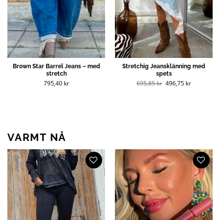
Brown Star Barrel Jeans – med
Stretchig Jeansklänning med
stretch
spets
Opprinnelig
Nåværend
795,40
kr
695,85
kr
496,75
kr
pris
pris
var:
er:
695,85 kr
496,75 kr
(NOK).
(NOK).
VARMT NÅ