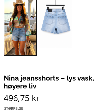
Nina jeansshorts – lys vask,
høyere liv
496,75
kr
STØRRELSE