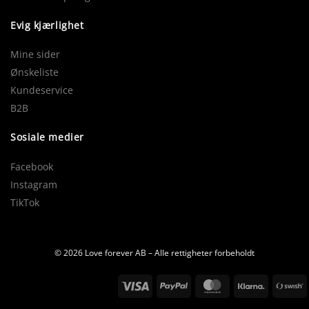
Evig kjærlighet
Mine sider
Ønskeliste
Kundeservice
B2B
Sosiale medier
Facebook
Instagram
TikTok
© 2026 Love forever AB – Alle rettigheter forbeholdt
Visum
PayPal
MasterCard
Klarna
S
(