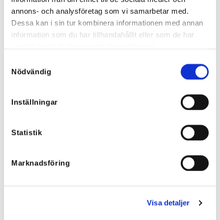
annons- och analysföretag som vi samarbetar med.
Dessa kan i sin tur kombinera informationen med annan
information som du har tillhandahållit eller som de har
Claire Stretch Jeans Lyse Blå, XS-
Jennie Jumpsuit
samlat in när du har använt deras tjänster.
XXL
1.193,60
kr
695,85
kr
596,80
kr
Samtyckesval
347,93
kr
Nödvändig
Inställningar
Statistik
Marknadsföring
Visa detaljer