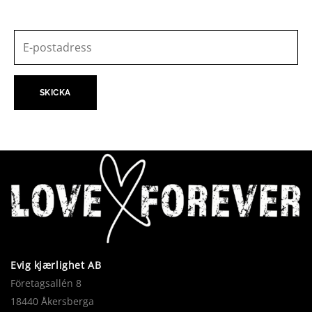
Evig kjærlighet AB
Företagsallén 8
18440 Åkersberga