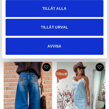
TILLÅT ALLA
Melodie Jeans – utsvängda jeans
Monique Utvidete Jeans Svarte
med stretch
695,85
kr
TILLÅT URVAL
795,40
kr
AVVISA
NYHETER
Tilbud!