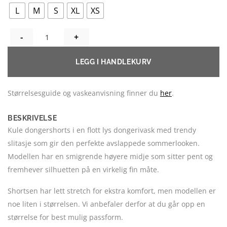
L
M
S
XL
XS
NINA JEANSSHORTS - LJUS TVÄTT, HÖGRE MIDJA ANTALL
LEGG I HANDLEKURV
Størrelsesguide og vaskeanvisning finner du
her
.
BESKRIVELSE
Kule dongershorts i en flott lys dongerivask med trendy
slitasje som gir den perfekte avslappede sommerlooken.
Modellen har en smigrende høyere midje som sitter pent og
fremhever silhuetten på en virkelig fin måte.
Shortsen har lett stretch for ekstra komfort, men modellen er
noe liten i størrelsen. Vi anbefaler derfor at du går opp en
størrelse for best mulig passform.