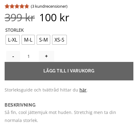
(
3
kundrecensioner)
399
kr
100
kr
Det
Det
Betygsatt
3
ursprungliga
nuvarande
4.67
av 5
priset
priset
baserat på
var:
är:
kundrecensioner
STORLEK
399 kr.
100 kr.
L-XL
M-L
S-M
XS-S
LEO MESH TOP MÄNGD
LÄGG TILL I VARUKORG
Storleksguide och tvättråd hittar du
här
.
BESKRIVNING
Så fin, cool jättemjuk mot huden. Stretchig men ta din
normala storlek.