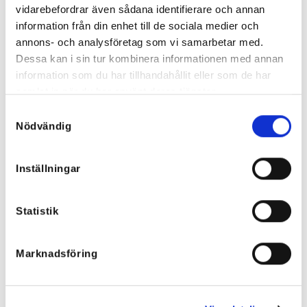
vidarebefordrar även sådana identifierare och annan
information från din enhet till de sociala medier och
annons- och analysföretag som vi samarbetar med.
Dessa kan i sin tur kombinera informationen med annan
information som du har tillhandahållit eller som de har
samlat in när du har använt deras tjänster.
Ida Bomullsblus Taupe- volangblus
Molly Spetsblus Antracite
Samtyckesval
i bomullsvoile
599
kr
419,30
kr
Nödvändig
699
kr
489,30
kr
Inställningar
NYHETER
Statistik
Marknadsföring