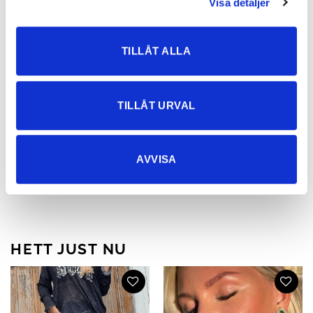
Visa detaljer
TILLÅT ALLA
TILLÅT URVAL
Liana Lång Smock-klänning
Liana Lång Smock-klänning
AVVISA
Puder – Paula
Grön – Gabriella
749
kr
749
kr
HETT JUST NU