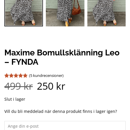
Maxime Bomullsklänning Leo
– FYNDA
(
5
kundrecensioner)
499
kr
250
kr
Det
Det
Betygsatt
5
ursprungliga
nuvarande
4.8
av 5
priset
priset
baserat på
var:
är:
kundrecensioner
499 kr.
250 kr.
Slut i lager
Vill du bli meddelad när denna produkt finns i lager igen?