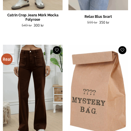
Catrin Crop Jeans Mörk Mocka
Relax Blus Svart
Folyrose
Det
Det
599
kr
350
kr
Det
Det
ursprungliga
nuvarande
549
kr
300
kr
ursprungliga
nuvarande
priset
priset
priset
priset
var:
är:
var:
är:
599 kr.
350 kr.
549 kr.
300 kr.
Rea!