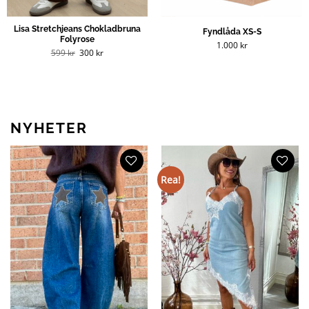
Lisa Stretchjeans Chokladbruna
Fyndlåda XS-S
Folyrose
1.000
kr
Det
Det
599
kr
300
kr
ursprungliga
nuvarande
priset
priset
var:
är:
599 kr.
300 kr.
NYHETER
Rea!