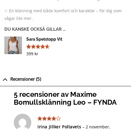
✨ En klänning med både komfort och karaktär – för dig som
vågar lite mer.
DU KANSKE OCKSÅ GILLAR …
Sara Spetstopp Vit
399
kr
Betygsatt
13
4.54
av 5
baserat på
kundrecensioner
Recensioner (5)
5 recensioner av
Maxime
Bomullsklänning Leo – FYNDA
Betygsatt
Irina Jillker Poltavets
–
2 november,
4
av 5