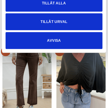
TILLÅT ALLA
TILLÅT URVAL
RELATERADE PRODUKTER
AVVISA
Rea!
Rea!