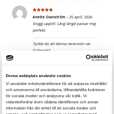
Betygsatt
5
Anette Svanström
–
25 april, 2026
av 5
Snygg upptill. Lång längd passar mig
perfekt.
Tyckte du att denna recension var
hjälpsam?
För att rösta på en recension så
behöver du vara inloggad
Denna webbplats använder cookies
Betygsatt
5
Vi använder enhetsidentifierare för att anpassa innehållet
Saga Ilona Blomkvist
–
14 maj, 2026
av 5
och annonserna till användarna, tillhandahålla funktioner
Härligt material och så fin på .
för sociala medier och analysera vår trafik. Vi
vidarebefordrar även sådana identifierare och annan
Tyckte du att denna recension var
information från din enhet till de sociala medier och
hjälpsam?