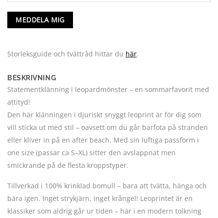
MEDDELA MIG
Storleksguide och tvättråd hittar du
här
.
BESKRIVNING
Statementklänning i leopardmönster – en sommarfavorit med
attityd!
Den här klänningen i djuriskt snyggt leoprint är för dig som
vill sticka ut med stil – oavsett om du går barfota på stranden
eller kliver in på en after beach. Med sin luftiga passform i
one size (passar ca S–XL) sitter den avslappnat men
smickrande på de flesta kroppstyper.
Tillverkad i 100% krinklad bomull – bara att tvätta, hänga och
bära igen. Inget strykjärn, inget krångel! Leoprintet är en
klassiker som aldrig går ur tiden – här i en modern tolkning