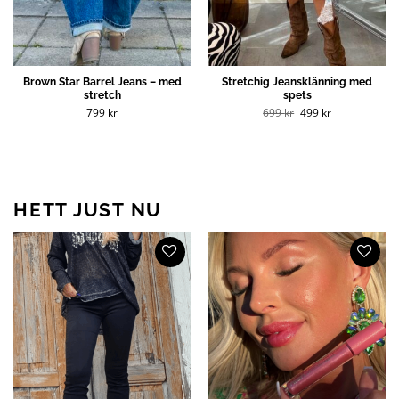
Brown Star Barrel Jeans – med
Stretchig Jeansklänning med
stretch
spets
Det
Det
799
kr
699
kr
499
kr
ursprungliga
nuvarande
priset
priset
var:
är:
699 kr.
499 kr.
HETT JUST NU