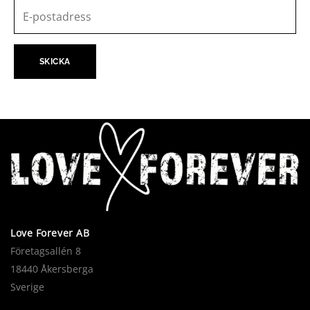
Love Forever AB
Företagsallén 8
18440 Åkersberga
Sverige