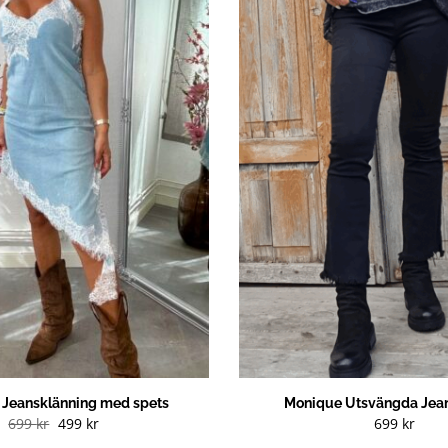
g Jeansklänning med spets
Monique Utsvängda Jean
Det
Det
699
kr
499
kr
699
kr
ursprungliga
nuvarande