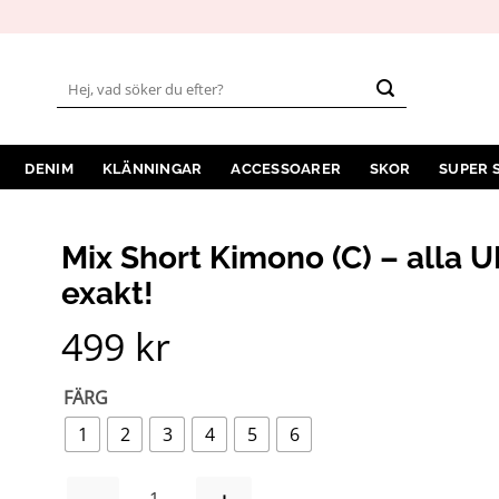
Sök
efter:
DENIM
KLÄNNINGAR
ACCESSOARER
SKOR
SUPER 
Mix Short Kimono (C) – alla U
exakt!
499
kr
FÄRG
1
2
3
4
5
6
MIX SHORT KIMONO (C) – ALLA UNIKA! HÄR V