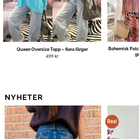
Bohemisk Patch
Queen Oversize Topp – flera färger
gr
499
kr
NYHETER
Rea!