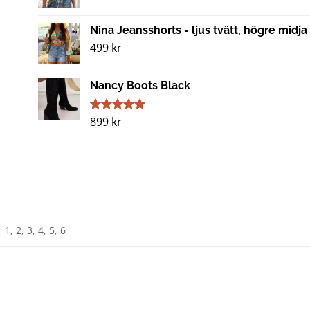
Nina Jeansshorts - ljus tvätt, högre midja
499
kr
Nancy Boots Black
899
kr
Betygsatt
1
5.00
av 5
baserat på
kundrecension
1, 2, 3, 4, 5, 6