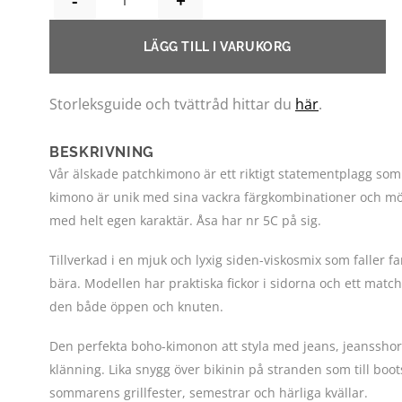
LÄGG TILL I VARUKORG
Storleksguide och tvättråd hittar du
här
.
PLAY
BESKRIVNING
Vår älskade patchkimono är ett riktigt statementplagg som ge
kimono är unik med sina vackra färgkombinationer och mönst
med helt egen karaktär. Åsa har nr 5C på sig.
Tillverkad i en mjuk och lyxig siden-viskosmix som faller fa
bära. Modellen har praktiska fickor i sidorna och ett mat
den både öppen och knuten.
Den perfekta boho-kimonon att styla med jeans, jeansshorts
klänning. Lika snygg över bikinin på stranden som till boot
sommarens grillfester, semestrar och härliga kvällar.