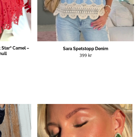
k Star” Camel –
Sara Spetstopp Denim
mull
399
kr