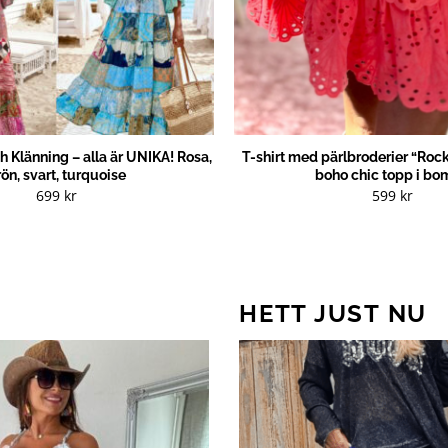
 Klänning – alla är UNIKA! Rosa,
T-shirt med pärlbroderier “Roc
ön, svart, turquoise
boho chic topp i bo
699
kr
599
kr
HETT JUST NU