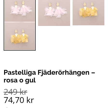
Pastelliga Fjäderörhängen –
rosa o gul
249
kr
74,70
kr