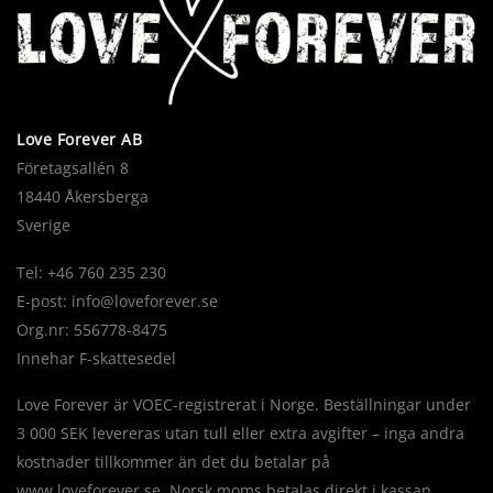
Love Forever AB
Företagsallén 8
18440 Åkersberga
Sverige
Tel: +46 760 235 230
E-post:
info@loveforever.se
Org.nr: 556778-8475
Innehar F-skattesedel
Love Forever är VOEC-registrerat i Norge. Beställningar under
3 000 SEK levereras utan tull eller extra avgifter – inga andra
kostnader tillkommer än det du betalar på
www.loveforever.se. Norsk moms betalas direkt i kassan.