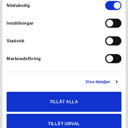
Nödvändig
Inställningar
Statistik
Marknadsföring
Visa detaljer
Spring Viskosscarf – Coral, Blå
Misslivings Favorit Lip Oil Rosa
249
kr
149
kr
TILLÅT ALLA
NYHETER
TILLÅT URVAL