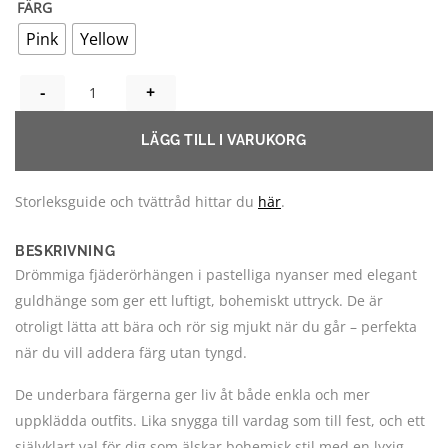
FÄRG
Pink
Yellow
PASTELLIGA FJÄDERÖRHÄNGEN - ROSA O GUL MÄNGD
LÄGG TILL I VARUKORG
Storleksguide och tvättråd hittar du
här
.
BESKRIVNING
Drömmiga fjäderörhängen i pastelliga nyanser med elegant
guldhänge som ger ett luftigt, bohemiskt uttryck. De är
otroligt lätta att bära och rör sig mjukt när du går – perfekta
när du vill addera färg utan tyngd.
De underbara färgerna ger liv åt både enkla och mer
uppklädda outfits. Lika snygga till vardag som till fest, och ett
självklart val för dig som älskar bohemisk stil med en lyxig