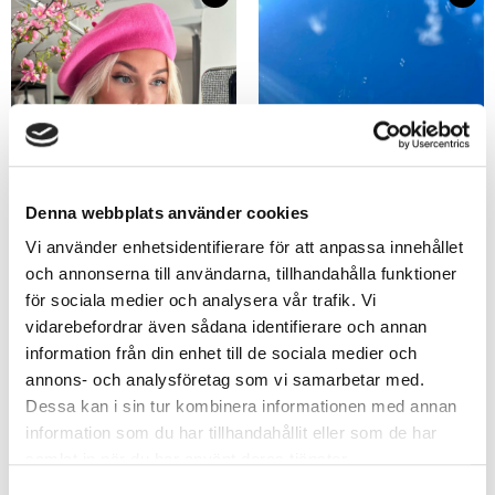
Denna webbplats använder cookies
Vi använder enhetsidentifierare för att anpassa innehållet
och annonserna till användarna, tillhandahålla funktioner
för sociala medier och analysera vår trafik. Vi
vidarebefordrar även sådana identifierare och annan
Fransk Basker – många färger
Berry Dazzle Lipgloss
information från din enhet till de sociala medier och
179
kr
199
kr
annons- och analysföretag som vi samarbetar med.
Dessa kan i sin tur kombinera informationen med annan
information som du har tillhandahållit eller som de har
samlat in när du har använt deras tjänster.
Samtyckesval