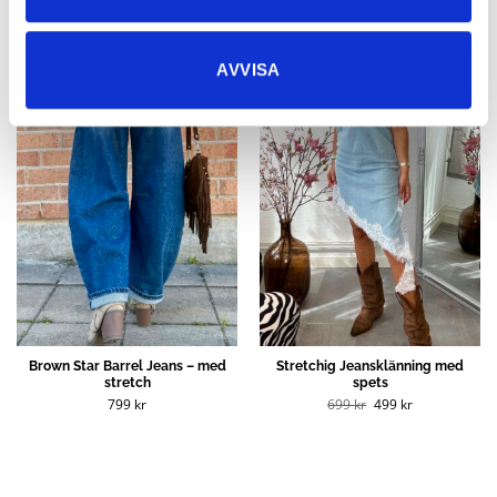
Rea!
AVVISA
Brown Star Barrel Jeans – med
Stretchig Jeansklänning med
stretch
spets
Det
Det
799
kr
699
kr
499
kr
ursprungliga
nuvarande
priset
priset
var:
är:
699 kr.
499 kr.