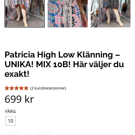
Patricia High Low Klänning –
UNIKA! MIX 10B! Här väljer du
exakt!
(
2
kundrecensioner)
699
kr
Betygsatt
2
5
av 5
baserat på
kundrecensioner
FÄRG
10