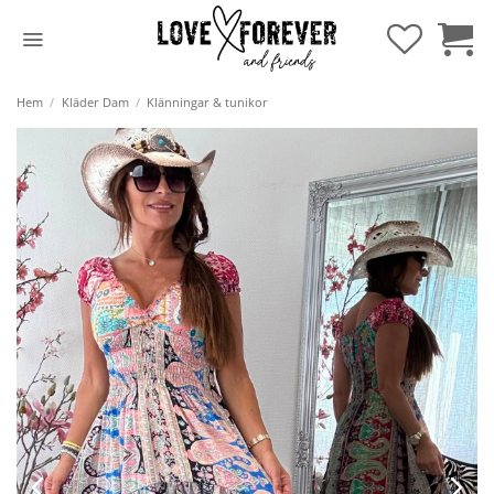
Hoppa
till
innehåll
Hem
/
Kläder Dam
/
Klänningar & tunikor