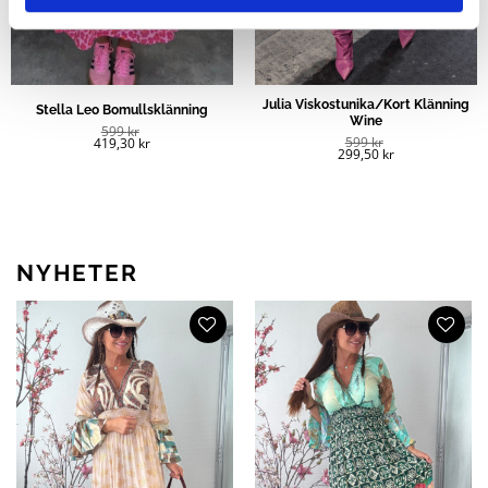
Julia Viskostunika/Kort Klänning
Stella Leo Bomullsklänning
Wine
599
kr
599
kr
419,30
kr
299,50
kr
NYHETER