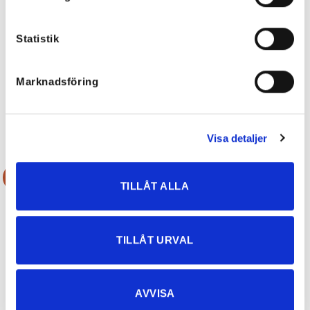
Statistik
Julia Viskostunika/Kort Klänning
Miss T Jeansklänning – Rosa, Sand
Grön
Marknadsföring
799
kr
599
kr
419,30
kr
Visa detaljer
Rea!
Rea!
TILLÅT ALLA
TILLÅT URVAL
AVVISA