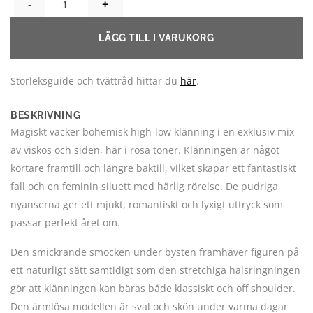
PATRICIA HIGH LOW KLÄNNING - UNIKA! MIX 10B! HÄR VÄLJE
LÄGG TILL I VARUKORG
Storleksguide och tvättråd hittar du
här
.
BESKRIVNING
Magiskt vacker bohemisk high-low klänning i en exklusiv mix
av viskos och siden, här i rosa toner. Klänningen är något
kortare framtill och längre baktill, vilket skapar ett fantastiskt
fall och en feminin siluett med härlig rörelse. De pudriga
nyanserna ger ett mjukt, romantiskt och lyxigt uttryck som
passar perfekt året om.
Den smickrande smocken under bysten framhäver figuren på
ett naturligt sätt samtidigt som den stretchiga halsringningen
gör att klänningen kan bäras både klassiskt och off shoulder.
Den ärmlösa modellen är sval och skön under varma dagar