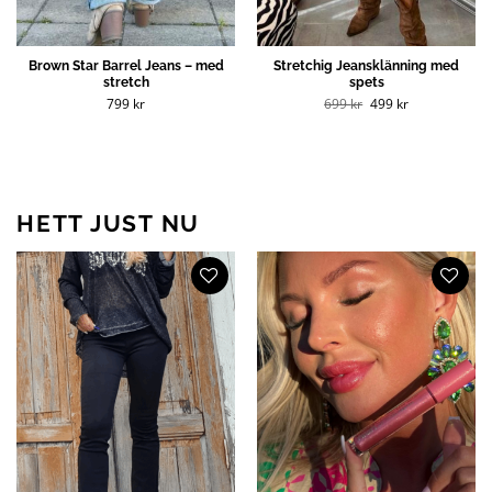
Brown Star Barrel Jeans – med
Stretchig Jeansklänning med
stretch
spets
Det
Det
799
kr
699
kr
499
kr
ursprungliga
nuvarande
priset
priset
var:
är:
699 kr.
499 kr.
HETT JUST NU