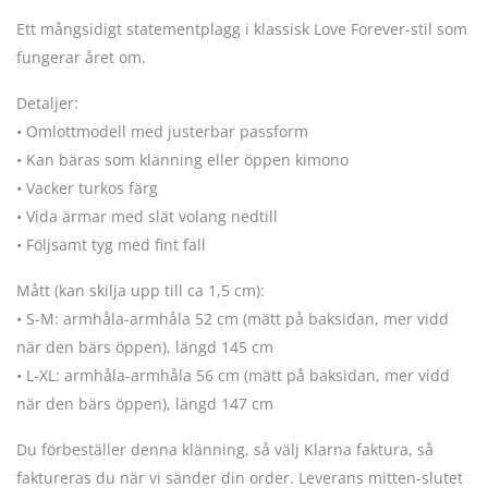
Ett mångsidigt statementplagg i klassisk Love Forever-stil som
fungerar året om.
Detaljer:
• Omlottmodell med justerbar passform
• Kan bäras som klänning eller öppen kimono
• Vacker turkos färg
• Vida ärmar med slät volang nedtill
• Följsamt tyg med fint fall
Mått (kan skilja upp till ca 1,5 cm):
• S-M: armhåla-armhåla 52 cm (mätt på baksidan, mer vidd
när den bärs öppen), längd 145 cm
• L-XL: armhåla-armhåla 56 cm (mätt på baksidan, mer vidd
när den bärs öppen), längd 147 cm
Du förbeställer denna klänning, så välj Klarna faktura, så
faktureras du när vi sänder din order. Leverans mitten-slutet