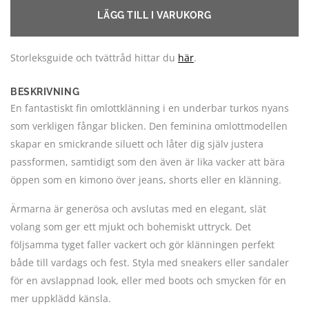
LÄGG TILL I VARUKORG
Storleksguide och tvättråd hittar du
här
.
BESKRIVNING
En fantastiskt fin omlottklänning i en underbar turkos nyans
som verkligen fångar blicken. Den feminina omlottmodellen
skapar en smickrande siluett och låter dig själv justera
passformen, samtidigt som den även är lika vacker att bära
öppen som en kimono över jeans, shorts eller en klänning.
Ärmarna är generösa och avslutas med en elegant, slät
volang som ger ett mjukt och bohemiskt uttryck. Det
följsamma tyget faller vackert och gör klänningen perfekt
både till vardags och fest. Styla med sneakers eller sandaler
för en avslappnad look, eller med boots och smycken för en
mer uppklädd känsla.