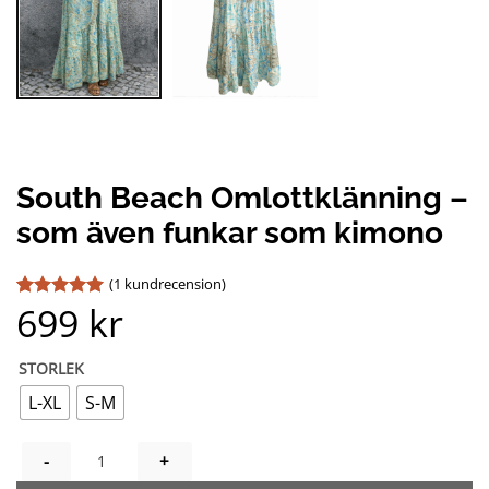
South Beach Omlottklänning –
som även funkar som kimono
(
1
kundrecension)
699
kr
Betygsatt
1
5
av 5
baserat på
kundrecension
STORLEK
L-XL
S-M
SOUTH BEACH OMLOTTKLÄNNING - SOM ÄVEN FUNKAR SOM