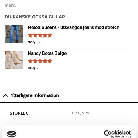
mars.
DU KANSKE OCKSÅ GILLAR …
Melodie Jeans - utsvängda jeans med stretch
799
kr
Betygsatt
14
4.93
av 5
baserat på
Nancy Boots Beige
kundrecensioner
899
kr
Betygsatt
1
5.00
av 5
baserat på
kundrecension
Ytterligare information
L-XL, S-M
STORLEK
Recensioner (1)