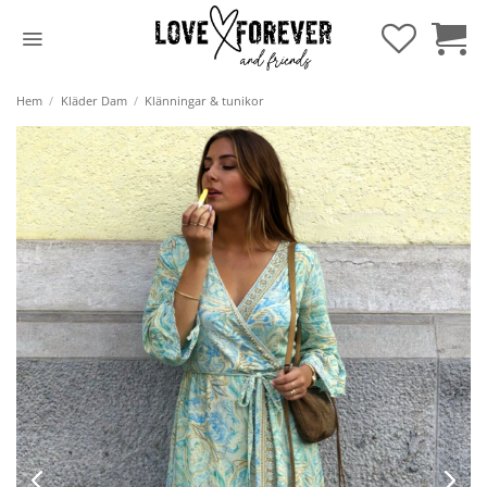
Hoppa
till
innehåll
Hem
/
Kläder Dam
/
Klänningar & tunikor