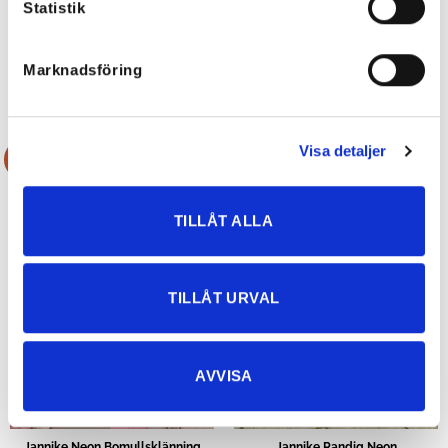
Stella Bomullsklänning Snäcka
Statistik
färger
599
kr
599
kr
299,50
kr
419,30
kr
Marknadsföring
Visa detaljer
Rea!
Rea!
TILLÅT ALLA
SLUT I LAGER
TILLÅT URVAL
AVVISA
Jannike Neon Bomullsklänning
Jannike Randig Neon