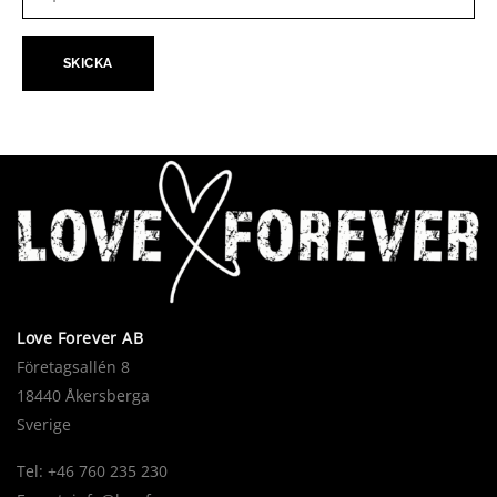
Love Forever AB
Företagsallén 8
18440 Åkersberga
Sverige
Tel: +46 760 235 230