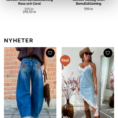
Rosa och Coral
Bomullsklänning
599
kr
599
kr
299,50
kr
NYHETER
Rea!