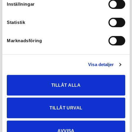
Inställningar
Statistik
Marknadsföring
Cross Necklace Ombre
Louisa Fransväska – många färger
899
kr
699
kr
Visa detaljer
NYHETER
TILLÅT ALLA
Rea!
TILLÅT URVAL
AVVISA