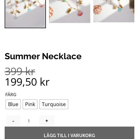
Summer Necklace
399
kr
199,50
kr
FÄRG
Blue
Pink
Turquoise
SUMMER NECKLACE MÄNGD
LÄGG TILL I VARUKORG