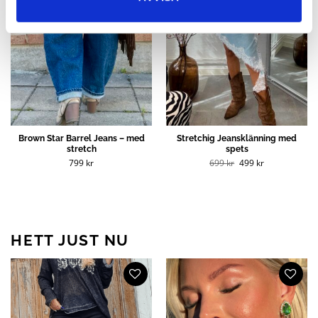
Brown Star Barrel Jeans – med
Stretchig Jeansklänning med
stretch
spets
Det
Det
799
kr
699
kr
499
kr
ursprungliga
nuvarande
priset
priset
var:
är:
699 kr.
499 kr.
HETT JUST NU