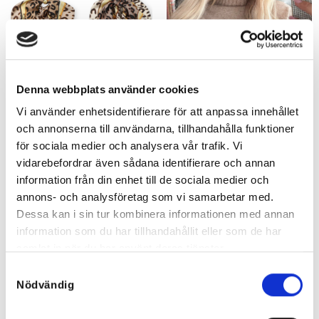
Denna webbplats använder cookies
Vi använder enhetsidentifierare för att anpassa innehållet
och annonserna till användarna, tillhandahålla funktioner
Vera Leo Scarf Brown/Camel
Fransk Basker – många färger
149
kr
179
kr
för sociala medier och analysera vår trafik. Vi
vidarebefordrar även sådana identifierare och annan
information från din enhet till de sociala medier och
annons- och analysföretag som vi samarbetar med.
Dessa kan i sin tur kombinera informationen med annan
information som du har tillhandahållit eller som de har
samlat in när du har använt deras tjänster.
Samtyckesval
Nödvändig