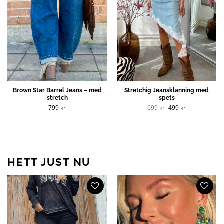
Brown Star Barrel Jeans – med
Stretchig Jeansklänning med
stretch
spets
Det
Det
799
kr
699
kr
499
kr
ursprungliga
nuvarande
priset
priset
var:
är:
699 kr.
499 kr.
HETT JUST NU