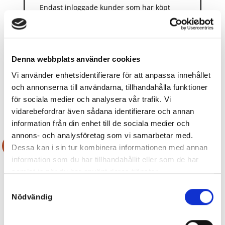
Endast inloggade kunder som har köpt
denna produkt får lämna en recension.
Denna webbplats använder cookies
Vi använder enhetsidentifierare för att anpassa innehållet
och annonserna till användarna, tillhandahålla funktioner
för sociala medier och analysera vår trafik. Vi
RELATERADE PRODUKTER
vidarebefordrar även sådana identifierare och annan
information från din enhet till de sociala medier och
annons- och analysföretag som vi samarbetar med.
Rea!
Rea!
Dessa kan i sin tur kombinera informationen med annan
information som du har tillhandahållit eller som de har
samlat in när du har använt deras tjänster.
Samtyckesval
Nödvändig