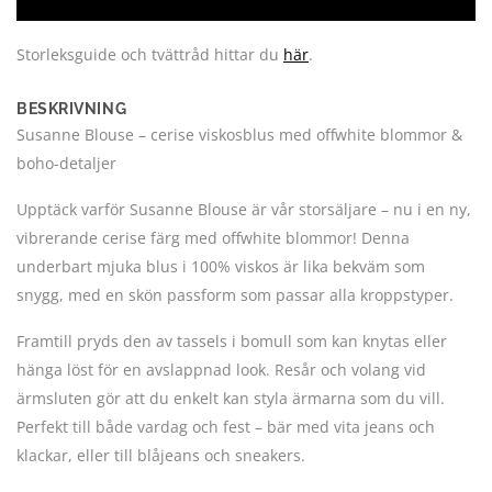
Storleksguide och tvättråd hittar du
här
.
BESKRIVNING
Susanne Blouse – cerise viskosblus med offwhite blommor &
boho-detaljer
Upptäck varför Susanne Blouse är vår storsäljare – nu i en ny,
vibrerande cerise färg med offwhite blommor! Denna
underbart mjuka blus i 100% viskos är lika bekväm som
snygg, med en skön passform som passar alla kroppstyper.
Framtill pryds den av tassels i bomull som kan knytas eller
hänga löst för en avslappnad look. Resår och volang vid
ärmsluten gör att du enkelt kan styla ärmarna som du vill.
Perfekt till både vardag och fest – bär med vita jeans och
klackar, eller till blåjeans och sneakers.