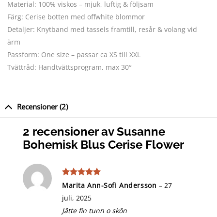
Material: 100% viskos – mjuk, luftig & följsam
Färg: Cerise botten med offwhite blommor
Detaljer: Knytband med tassels framtill, resår & volang vid
ärm
Passform: One size – passar ca XS till XXL
Tvättråd: Handtvättsprogram, max 30°
Recensioner (2)
2 recensioner av
Susanne
Bohemisk Blus Cerise Flower
Betygsatt
5
Marita Ann-Sofi Andersson
–
27
av 5
juli, 2025
Jätte fin tunn o skön