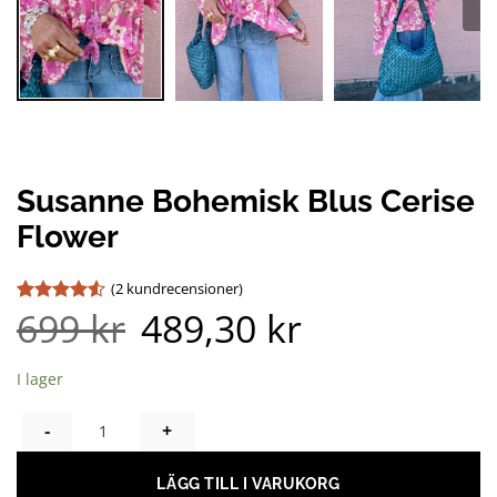
Susanne Bohemisk Blus Cerise
Flower
(
2
kundrecensioner)
699
kr
489,30
kr
Betygsatt
2
4.5
av 5
baserat på
kundrecensioner
I lager
SUSANNE BOHEMISK BLUS CERISE FLOWER MÄNGD
LÄGG TILL I VARUKORG