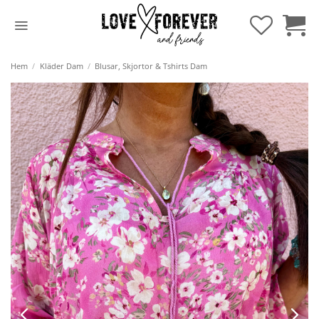
Hoppa
till
innehåll
Hem
/
Kläder Dam
/
Blusar, Skjortor & Tshirts Dam