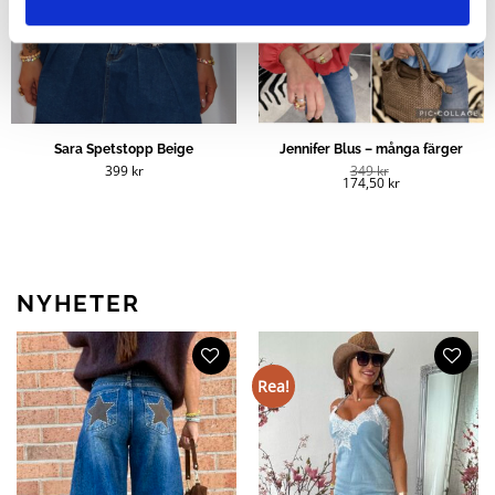
Sara Spetstopp Beige
Jennifer Blus – många färger
399
kr
349
kr
174,50
kr
NYHETER
Rea!