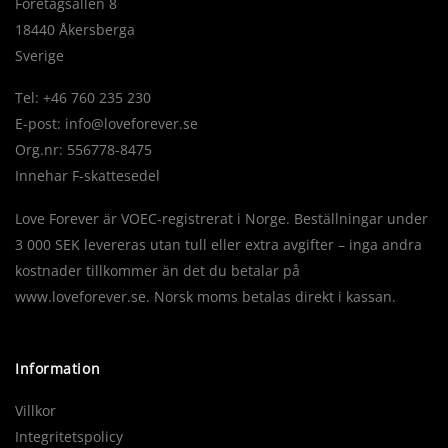
Företagsallén 8
18440 Åkersberga
Sverige
Tel: +46 760 235 230
E-post:
info@loveforever.se
Org.nr: 556778-8475
Innehar F-skattesedel
Love Forever är VOEC-registrerat i Norge. Beställningar under
3 000 SEK levereras utan tull eller extra avgifter – inga andra
kostnader tillkommer än det du betalar på
www.loveforever.se. Norsk moms betalas direkt i kassan.
Information
Villkor
Integritetspolicy