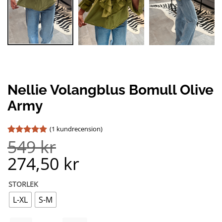
Nellie Volangblus Bomull Olive
Army
(
1
kundrecension)
549
kr
Betygsatt
1
5
av 5
274,50
kr
baserat på
kundrecension
STORLEK
L-XL
S-M