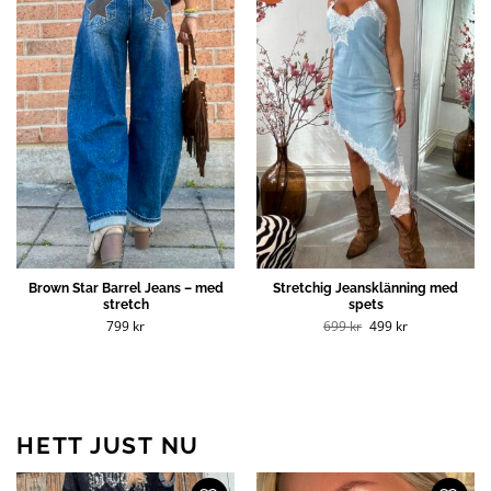
Brown Star Barrel Jeans – med
Stretchig Jeansklänning med
stretch
spets
Det
Det
799
kr
699
kr
499
kr
ursprungliga
nuvarande
priset
priset
var:
är:
699 kr.
499 kr.
HETT JUST NU