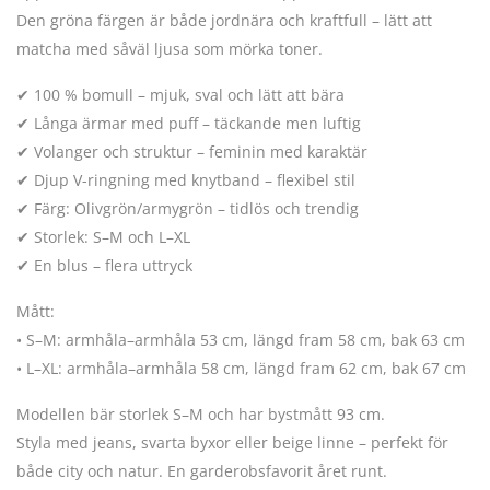
Den gröna färgen är både jordnära och kraftfull – lätt att
matcha med såväl ljusa som mörka toner.
✔ 100 % bomull – mjuk, sval och lätt att bära
✔ Långa ärmar med puff – täckande men luftig
✔ Volanger och struktur – feminin med karaktär
✔ Djup V-ringning med knytband – flexibel stil
✔ Färg: Olivgrön/armygrön – tidlös och trendig
✔ Storlek: S–M och L–XL
✔ En blus – flera uttryck
Mått:
• S–M: armhåla–armhåla 53 cm, längd fram 58 cm, bak 63 cm
• L–XL: armhåla–armhåla 58 cm, längd fram 62 cm, bak 67 cm
Modellen bär storlek S–M och har bystmått 93 cm.
Styla med jeans, svarta byxor eller beige linne – perfekt för
både city och natur. En garderobsfavorit året runt.