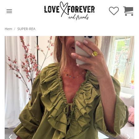
Hoppa
till
innehåll
Hem
/
SUPER-REA