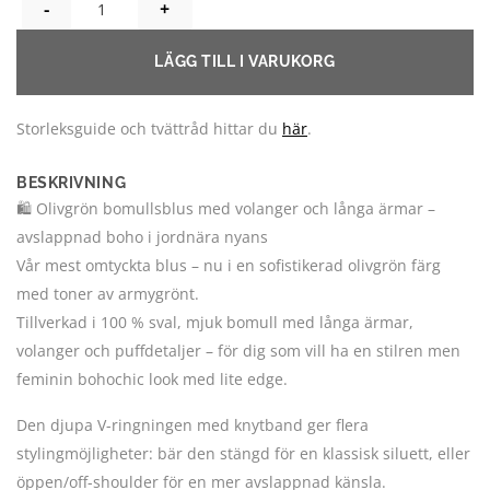
NELLIE VOLANGBLUS BOMULL OLIVE ARMY MÄNGD
LÄGG TILL I VARUKORG
Storleksguide och tvättråd hittar du
här
.
BESKRIVNING
🛍️ Olivgrön bomullsblus med volanger och långa ärmar –
avslappnad boho i jordnära nyans
Vår mest omtyckta blus – nu i en sofistikerad olivgrön färg
med toner av armygrönt.
Tillverkad i 100 % sval, mjuk bomull med långa ärmar,
volanger och puffdetaljer – för dig som vill ha en stilren men
feminin bohochic look med lite edge.
Den djupa V-ringningen med knytband ger flera
stylingmöjligheter: bär den stängd för en klassisk siluett, eller
öppen/off-shoulder för en mer avslappnad känsla.