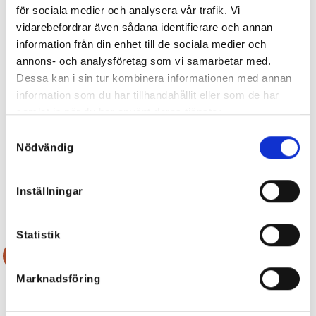
för sociala medier och analysera vår trafik. Vi
vidarebefordrar även sådana identifierare och annan
information från din enhet till de sociala medier och
annons- och analysföretag som vi samarbetar med.
Dessa kan i sin tur kombinera informationen med annan
information som du har tillhandahållit eller som de har
samlat in när du har använt deras tjänster.
Samtyckesval
Chloette Grå Toxik Jeans med
Stella Leo Bomullsklänning
Nödvändig
stretch
599
kr
699
kr
419,30
kr
349,50
kr
Inställningar
Statistik
Rea!
Rea!
Marknadsföring