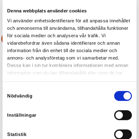
174,50
kr
Denna webbplats använder cookies
Vi använder enhetsidentifierare för att anpassa innehållet
och annonserna till användarna, tillhandahålla funktioner
för sociala medier och analysera vår trafik. Vi
Rea!
Rea!
vidarebefordrar även sådana identifierare och annan
information från din enhet till de sociala medier och
annons- och analysföretag som vi samarbetar med.
Dessa kan i sin tur kombinera informationen med annan
information som du har tillhandahållit eller som de har
samlat in när du har använt deras tjänster.
Samtyckesval
Nödvändig
Inställningar
Leo Mesh Top
Fiona Volangblus – många färger
Statistik
Det
Det
399
kr
100
kr
449
kr
ursprungliga
nuvarande
224,50
kr