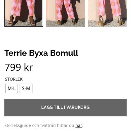
Terrie Byxa Bomull
799
kr
STORLEK
M-L
S-M
LÄGG TILL I VARUKORG
Storleksguide och tvättråd hittar du
här
.