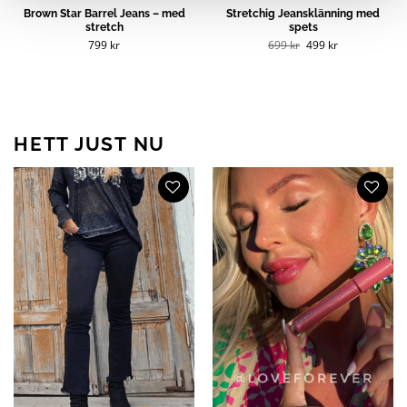
Brown Star Barrel Jeans – med
Stretchig Jeansklänning med
stretch
spets
Det
Det
799
kr
699
kr
499
kr
ursprungliga
nuvarande
priset
priset
var:
är:
699 kr.
499 kr.
HETT JUST NU