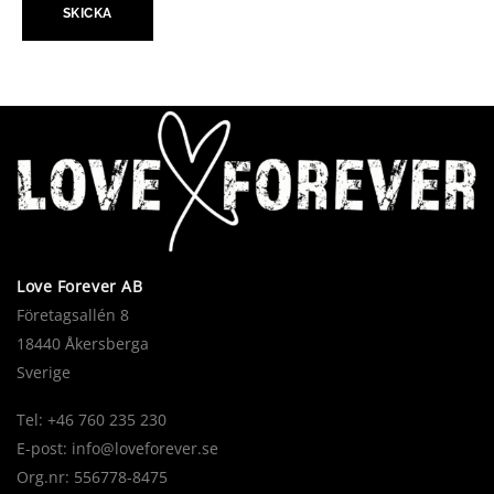
Love Forever AB
Företagsallén 8
18440 Åkersberga
Sverige
Tel: +46 760 235 230
E-post:
info@loveforever.se
Org.nr: 556778-8475