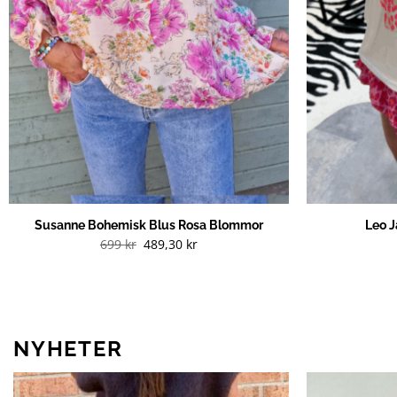
Susanne Bohemisk Blus Rosa Blommor
Leo J
699
kr
489,30
kr
NYHETER