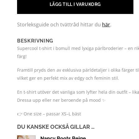
LÄGG TILL I VARUKORG
Storleksguide och tvättråd hittar du
här
.
BESKRIVNING
Supercool t-shirt i bomull med lyxiga pärlbroderier – en ri
färg!
Framtill pryds den av exklusiva pärldetaljer i olika färger
vilket ger en perfekt mix av edgy och feminin stil.
En t-shirt utöver det vanliga som lyfter hela din outfit – lika 
Dressa upp eller ner beroende på mood ✨
👉 One size – passar XS–L bäst
DU KANSKE OCKSÅ GILLAR …
Nancy Boots Beige