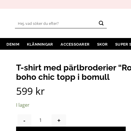
Sök
efter:
DENIM
KLÄNNINGAR
ACCESSOARER
SKOR
SUPER 
T-shirt med pärlbroderier “Ro
boho chic topp i bomull
599
kr
I lager
T-SHIRT MED PÄRLBRODERIER “ROCK STAR” V