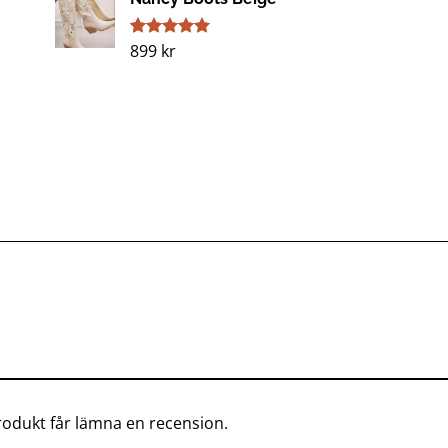
899
kr
Betygsatt
1
5.00
av 5
baserat på
kundrecension
odukt får lämna en recension.