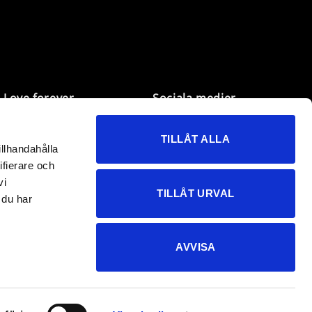
Love forever
Sociala medier
Mina sidor
Facebook
TILLÅT ALLA
Önskelistan
Instagram
illhandahålla
Kundservice
TikTok
ifierare och
B2B
vi
TILLÅT URVAL
 du har
AVVISA