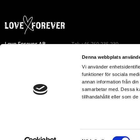
Love Forever AB
Tel: +46 760 235 230
Företagsallén 8
E-post:
info@loveforever.se
Denna webbplats använde
18440 Åkersberga
Org.nr: 556778-8475
Vi använder enhetsidentifie
Sverige
Innehar F-skattesedel
funktioner för sociala medi
Love Forever är VOEC-registrerat i Norge. Beställningar u
annan information från din
samarbetar med. Dessa kan
utan tull eller extra avgifter – inga andra kostnader till
tillhandahållit eller som d
www.loveforever.se. Norsk moms betalas direkt i kassan.
Samtyckesval