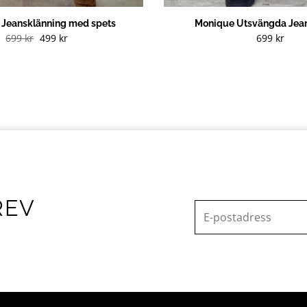
g Jeansklänning med spets
Monique Utsvängda Jean
Det
Det
699
kr
499
kr
699
kr
ursprungliga
nuvarande
priset
priset
var:
är:
699 kr.
499 kr.
REV