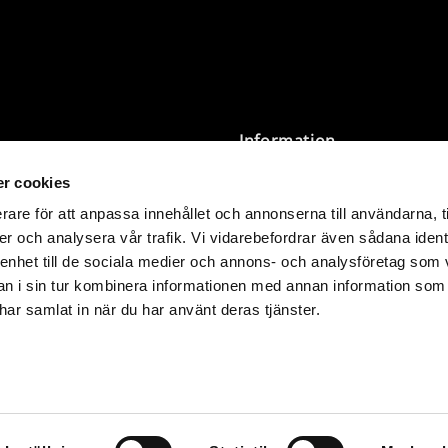
Information
r cookies
Villkor
Integritetspolicy
rare för att anpassa innehållet och annonserna till användarna, t
Storleksguide & Tvättråd
er och analysera vår trafik. Vi vidarebefordrar även sådana ident
nder 3 000 SEK levereras
Butik Öppettider
 enhet till de sociala medier och annons- och analysföretag som 
 i sin tur kombinera informationen med annan information som
kommer än det du betalar på
e har samlat in när du har använt deras tjänster.