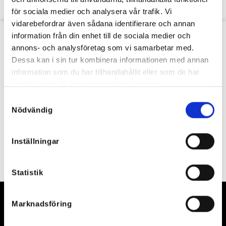
för sociala medier och analysera vår trafik. Vi
vidarebefordrar även sådana identifierare och annan
information från din enhet till de sociala medier och
VÅRT NYHETSBREV
annons- och analysföretag som vi samarbetar med.
Dessa kan i sin tur kombinera informationen med annan
information som du har tillhandahållit eller som de har
samlat in när du har använt deras tjänster.
Samtyckesval
Nödvändig
Inställningar
Statistik
Marknadsföring