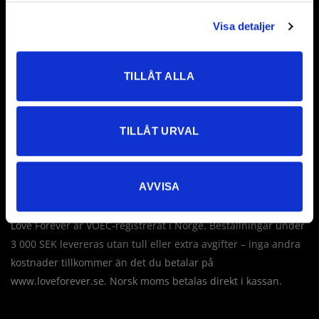
Visa detaljer
Love Forever AB
Företagsallén 8
TILLÅT ALLA
18440 Åkersberga
Sverige
TILLÅT URVAL
Tel: +46 760 235 230
E-post:
info@loveforever.se
Org.nr: 556778-8475
AVVISA
Innehar F-skattesedel
Love Forever är VOEC-registrerat i Norge. Beställningar under
3 000 SEK levereras utan tull eller extra avgifter – inga andra
kostnader tillkommer än det du betalar på
www.loveforever.se. Norsk moms betalas direkt i kassan.