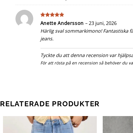
Betygsatt
5
Anette Andersson
–
23 juni, 2026
av 5
Härlig sval sommarkimono! Fantastiska färg
jeans.
Tyckte du att denna recension var hjälp
För att rösta på en recension så behöver du v
RELATERADE PRODUKTER