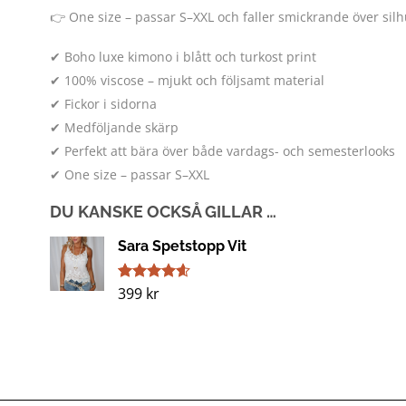
👉 One size – passar S–XXL och faller smickrande över sil
✔ Boho luxe kimono i blått och turkost print
✔ 100% viscose – mjukt och följsamt material
✔ Fickor i sidorna
✔ Medföljande skärp
✔ Perfekt att bära över både vardags- och semesterlooks
✔ One size – passar S–XXL
DU KANSKE OCKSÅ GILLAR …
Sara Spetstopp Vit
399
kr
Betygsatt
13
4.54
av 5
baserat på
kundrecensioner