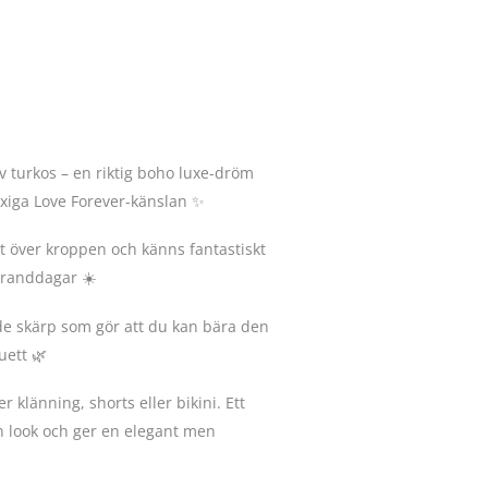
v turkos – en riktig boho luxe-dröm
yxiga Love Forever-känslan ✨
rt över kroppen och känns fantastiskt
tranddagar ☀️
de skärp som gör att du kan bära den
uett 🌿
 klänning, shorts eller bikini. Ett
din look och ger en elegant men