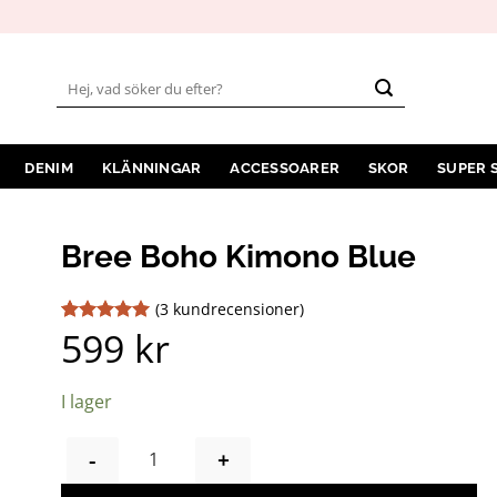
Sök
efter:
DENIM
KLÄNNINGAR
ACCESSOARER
SKOR
SUPER 
Bree Boho Kimono Blue
(
3
kundrecensioner)
599
kr
Betygsatt
3
5
av 5
baserat på
kundrecensioner
I lager
BREE BOHO KIMONO BLUE MÄNGD