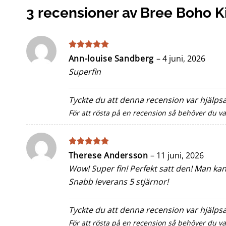
3 recensioner av
Bree Boho K
Betygsatt
5
Ann-louise Sandberg
–
4 juni, 2026
av 5
Superfin
Tyckte du att denna recension var hjälp
För att rösta på en recension så behöver du v
Betygsatt
5
Therese Andersson
–
11 juni, 2026
av 5
Wow! Super fin! Perfekt satt den! Man kan 
Snabb leverans 5 stjärnor!
Tyckte du att denna recension var hjälp
För att rösta på en recension så behöver du v