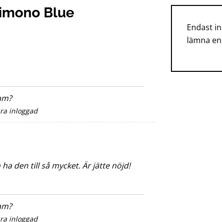
imono Blue
Endast i
lämna en
sam?
ara inloggad
ha den till så mycket. Är jätte nöjd!
sam?
ara inloggad