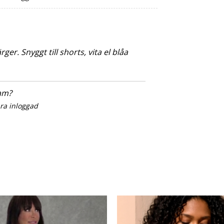
er. Snyggt till shorts, vita el blåa
sam?
ara inloggad