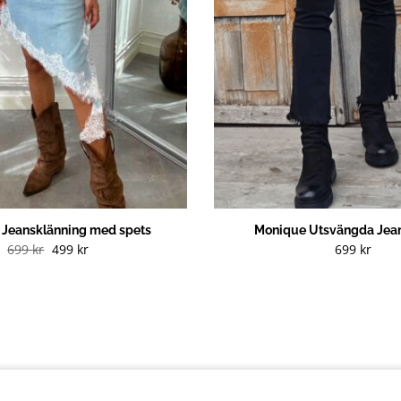
g Jeansklänning med spets
Monique Utsvängda Jean
Det
Det
699
kr
499
kr
699
kr
ursprungliga
nuvarande
priset
priset
var:
är:
699 kr.
499 kr.