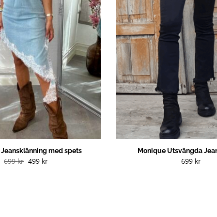
g Jeansklänning med spets
Monique Utsvängda Jean
Det
Det
699
kr
499
kr
699
kr
ursprungliga
nuvarande
priset
priset
var:
är:
699 kr.
499 kr.