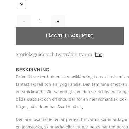
9
CRISSY LÅNG KLÄNNING - ALLA ÄR UNIKA! ROS
LÄGG TILL I VARUKORG
Storleksguide och tvättråd hittar du
här
.
BESKRIVNING
Drömlikt vacker bohemisk maxiklänning i en exklusiv mix a
fantastiskt fall och en lyxig känsla. Den feminina smocke
ett smickrande sätt samtidigt som den stretchiga halsring
både klassiskt och off shoulder för en mer romantisk look. I 
höger, på videon har Åsa 1A på sig
Den ärmlösa modellen är perfekt för varma sommardagar o
en jeansjacka, skinnjacka eller ett par boots när tempera