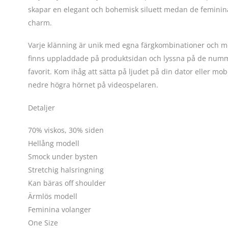
skapar en elegant och bohemisk siluett medan de feminina
charm.
Varje klänning är unik med egna färgkombinationer och mö
finns uppladdade på produktsidan och lyssna på de nummer 
favorit. Kom ihåg att sätta på ljudet på din dator eller mob
nedre högra hörnet på videospelaren.
Detaljer
70% viskos, 30% siden
Hellång modell
Smock under bysten
Stretchig halsringning
Kan bäras off shoulder
Ärmlös modell
Feminina volanger
One Size