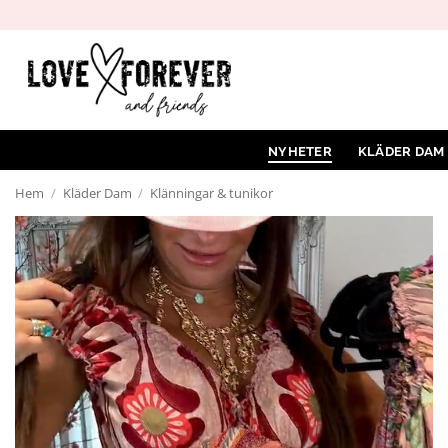
Hoppa
till
innehåll
NYHETER
KLÄDER DAM
Hem
/
Kläder Dam
/
Klänningar & tunikor