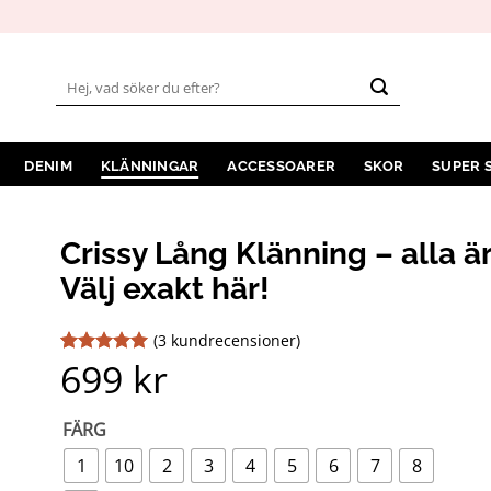
Sök
efter:
DENIM
KLÄNNINGAR
ACCESSOARER
SKOR
SUPER 
Crissy Lång Klänning – alla 
Välj exakt här!
(
3
kundrecensioner)
699
kr
Betygsatt
3
5
av 5
baserat på
kundrecensioner
FÄRG
1
10
2
3
4
5
6
7
8