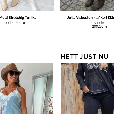
Multi Stretchig Tunika
Julia Viskostunika/Kort Klä
Det
Det
799
kr
300
kr
599
kr
ursprungliga
nuvarande
299,50
kr
priset
priset
var:
är:
799 kr.
300 kr.
HETT JUST NU