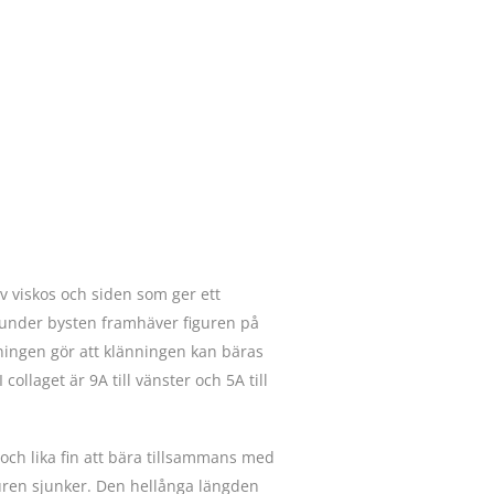
A! VÄLJ EXAKT HÄR! MÄNGD
v viskos och siden som ger ett
n under bysten framhäver figuren på
ningen gör att klänningen kan bäras
collaget är 9A till vänster och 5A till
ch lika fin att bära tillsammans med
turen sjunker. Den hellånga längden