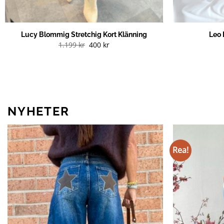
Lucy Blommig Stretchig Kort Klänning
Leo 
Det
Det
1.199
kr
400
kr
ursprungliga
nuvarande
priset
priset
var:
är:
1.199 kr.
400 kr.
NYHETER
Rea!