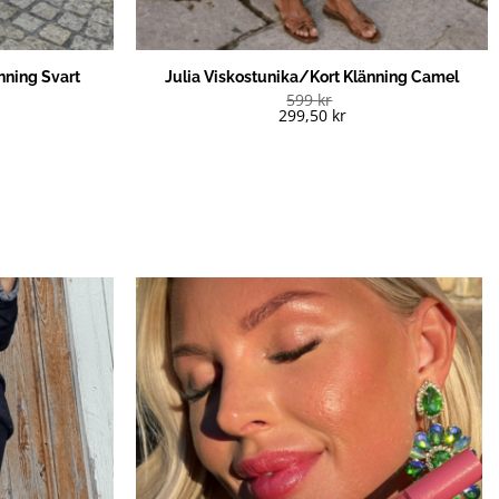
nning Svart
Julia Viskostunika/Kort Klänning Camel
599
kr
299,50
kr