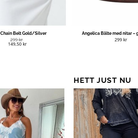
 Chain Belt Gold/Silver
Angelica Bälte med nitar – g
299
kr
299
kr
149,50
kr
HETT JUST NU