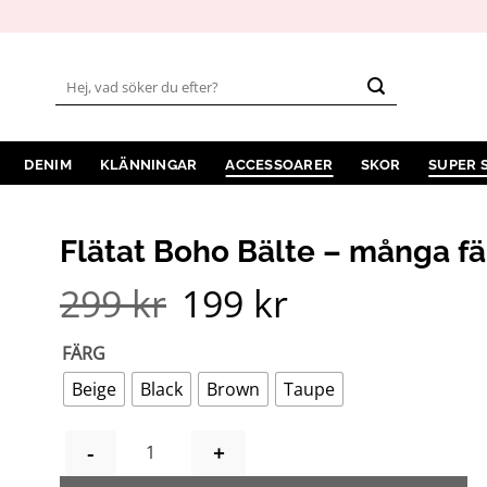
Sök
efter:
DENIM
KLÄNNINGAR
ACCESSOARER
SKOR
SUPER 
Flätat Boho Bälte – många fä
299
kr
199
kr
Det
Det
ursprungliga
nuvarande
priset
priset
var:
är:
FÄRG
299 kr.
199 kr.
Beige
Black
Brown
Taupe
FLÄTAT BOHO BÄLTE - MÅNGA FÄRGER MÄNG