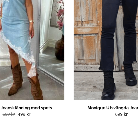
g Jeansklänning med spets
Monique Utsvängda Jean
Det
Det
699
kr
499
kr
699
kr
ursprungliga
nuvarande
priset
priset
var:
är:
699 kr.
499 kr.