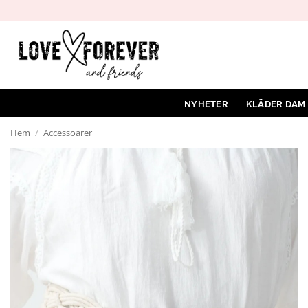
Hoppa
till
innehåll
NYHETER
KLÄDER DAM
Hem
/
Accessoarer