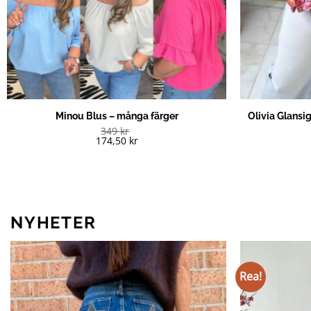
Minou Blus – många färger
Olivia Glansi
349
kr
174,50
kr
NYHETER
Rea!