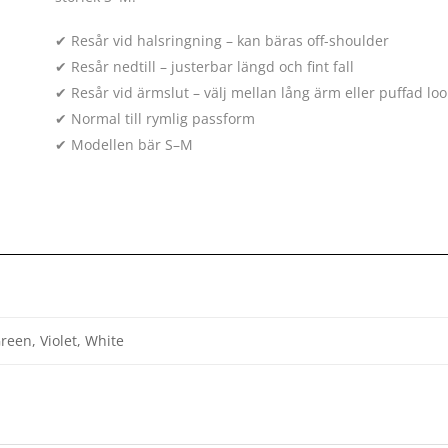
✔ Resår vid halsringning – kan bäras off-shoulder
✔ Resår nedtill – justerbar längd och fint fall
✔ Resår vid ärmslut – välj mellan lång ärm eller puffad loo
✔ Normal till rymlig passform
✔ Modellen bär S–M
Green, Violet, White