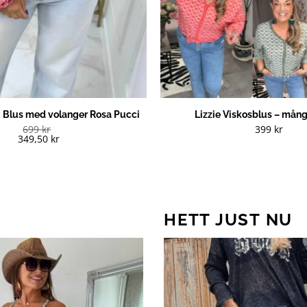
g Blus med volanger Rosa Pucci
Lizzie Viskosblus – mång
699
kr
399
kr
349,50
kr
HETT JUST NU