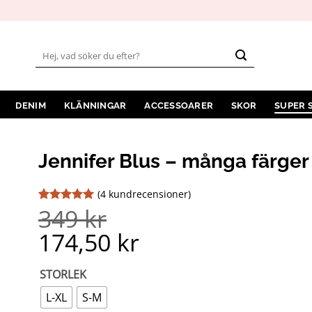
Sök
efter:
DENIM
KLÄNNINGAR
ACCESSOARER
SKOR
SUPER 
Jennifer Blus – många färger
(
4
kundrecensioner)
349
kr
Betygsatt
4
5
av 5
174,50
kr
baserat på
kundrecensioner
STORLEK
L-XL
S-M