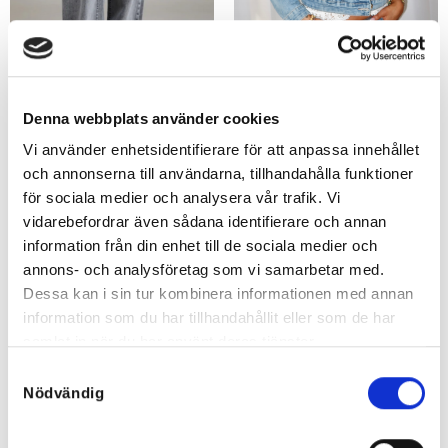
Denna webbplats använder cookies
Chloette Grå Toxik Jeans med
Lyxig Puffärmsjeansjacka
stretch
1.199
kr
Vi använder enhetsidentifierare för att anpassa innehållet
699
kr
599,50
kr
349,50
kr
och annonserna till användarna, tillhandahålla funktioner
för sociala medier och analysera vår trafik. Vi
vidarebefordrar även sådana identifierare och annan
information från din enhet till de sociala medier och
annons- och analysföretag som vi samarbetar med.
Rea!
Dessa kan i sin tur kombinera informationen med annan
information som du har tillhandahållit eller som de har
samlat in när du har använt deras tjänster.
Samtyckesval
Nödvändig