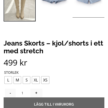
Jeans Skorts – kjol/shorts i ett
med stretch
499
kr
STORLEK
L
M
S
XL
XS
JEANS SKORTS - KJOL/SHORTS I ETT MED STRETCH MÄNGD
LÄGG TILL I VARUKORG