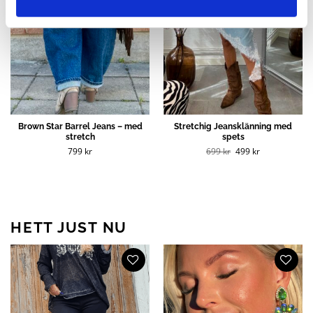
Brown Star Barrel Jeans – med
Stretchig Jeansklänning med
stretch
spets
Det
Det
799
kr
699
kr
499
kr
ursprungliga
nuvarande
priset
priset
var:
är:
699 kr.
499 kr.
HETT JUST NU