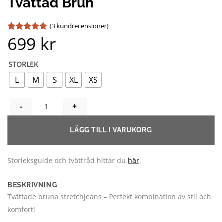
Tvättad Brun
(
3
kundrecensioner)
699
kr
Betygsatt
3
5
av 5
baserat på
kundrecensioner
STORLEK
L
M
S
XL
XS
MONIQUE UTSVÄNGDA JEANS TVÄTTAD BRUN MÄNGD
LÄGG TILL I VARUKORG
Storleksguide och tvättråd hittar du
här
.
BESKRIVNING
Tvättade bruna stretchjeans – Perfekt kombination av stil och
komfort!