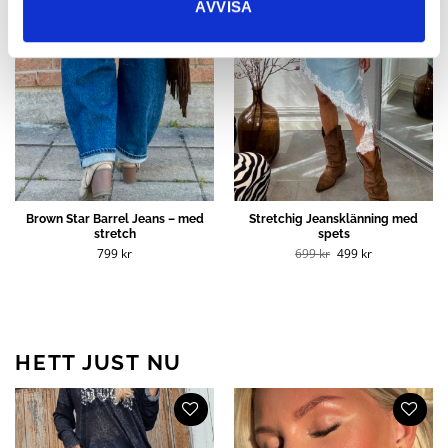
AVVISA
Brown Star Barrel Jeans – med
Stretchig Jeansklänning med
stretch
spets
Det
Det
799
kr
699
kr
499
kr
ursprungliga
nuvarande
priset
priset
var:
är:
699 kr.
499 kr.
HETT JUST NU