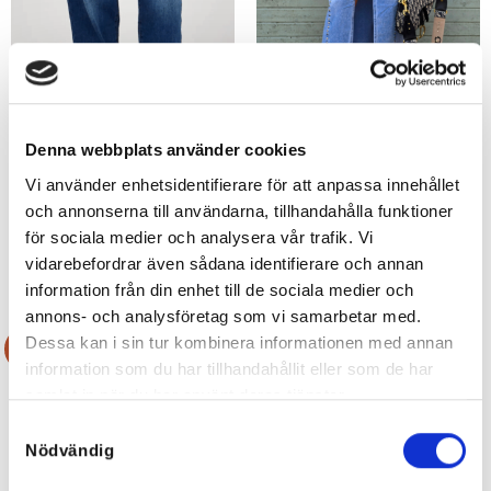
Denna webbplats använder cookies
Claire Stretchiga Barrell Jeans
Stretchig Jeanskjol med nitar
Vi använder enhetsidentifierare för att anpassa innehållet
Mörka, XS-XXL
599
kr
och annonserna till användarna, tillhandahålla funktioner
699
kr
299,50
kr
349,50
kr
för sociala medier och analysera vår trafik. Vi
vidarebefordrar även sådana identifierare och annan
information från din enhet till de sociala medier och
annons- och analysföretag som vi samarbetar med.
Dessa kan i sin tur kombinera informationen med annan
Rea!
Rea!
information som du har tillhandahållit eller som de har
samlat in när du har använt deras tjänster.
Samtyckesval
Nödvändig