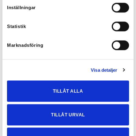
Inställningar
Statistik
Marknadsföring
Chloette Mörkblå Toxik Jeans med
Heart Strechig Jeansskjorta
stretch
699
kr
699
kr
489,30
kr
349,50
kr
Visa detaljer
TILLÅT ALLA
NYHETER
TILLÅT URVAL
Rea!